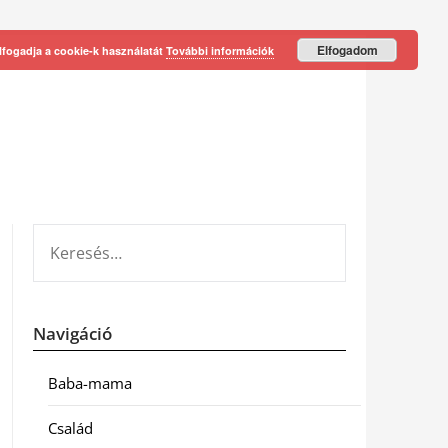
Elfogadom
lfogadja a cookie-k használatát
További információk
KERESÉS:
Navigáció
Baba-mama
Család