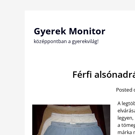
Skip
to
content
Gyerek Monitor
középpontban a gyerekvilág!
Férfi alsónadr
Posted 
A legtö
elvárás
legyen,
a tömeg
márka m