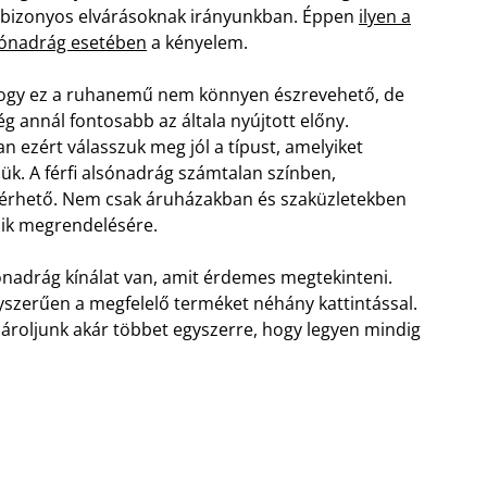
e bizonyos elvárásoknak irányunkban. Éppen
ilyen a
lsónadrág esetében
a kényelem.
ogy ez a ruhanemű nem könnyen észrevehető, de
ég annál fontosabb az általa nyújtott előny.
n ezért válasszuk meg jól a típust, amelyiket
zük. A férfi alsónadrág számtalan színben,
elérhető. Nem csak áruházakban és szaküzletekben
ílik megrendelésére.
ónadrág kínálat van, amit érdemes megtekinteni.
szerűen a megfelelő terméket néhány kattintással.
ásároljunk akár többet egyszerre, hogy legyen mindig