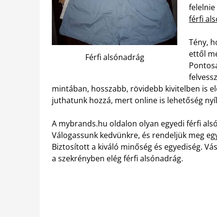
felelni
férfi a
Tény, h
ettől m
Férfi alsónadrág
Pontosa
felvess
mintában, hosszabb, rövidebb kivitelben is 
juthatunk hozzá, mert online is lehetőség ny
A mybrands.hu oldalon olyan egyedi férfi als
Válogassunk kedvünkre, és rendeljük meg egy
Biztosított a kiváló minőség és egyediség. V
a szekrényben elég férfi alsónadrág.