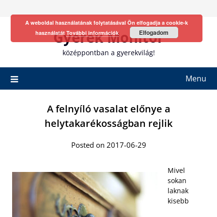
Skip
to
A weboldal használatának folytatásával Ön elfogadja a cookie-k
content
Gyerek Monitor
Elfogadom
használatát
További információk
középpontban a gyerekvilág!
Menu
A felnyíló vasalat előnye a
helytakarékosságban rejlik
Posted on 2017-06-29
Mivel
sokan
laknak
kisebb