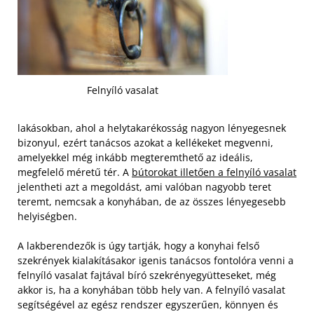
Felnyíló vasalat
lakásokban, ahol a helytakarékosság nagyon lényegesnek
bizonyul, ezért tanácsos azokat a kellékeket megvenni,
amelyekkel még inkább megteremthető az ideális,
megfelelő méretű tér. A
bútorokat illetően a felnyíló vasalat
jelentheti azt a megoldást, ami valóban nagyobb teret
teremt, nemcsak a konyhában, de az összes lényegesebb
helyiségben.
A lakberendezők is úgy tartják, hogy a konyhai felső
szekrények kialakításakor igenis tanácsos fontolóra venni a
felnyíló vasalat fajtával bíró szekrényegyütteseket, még
akkor is, ha a konyhában több hely van. A felnyíló vasalat
segítségével az egész rendszer egyszerűen, könnyen és