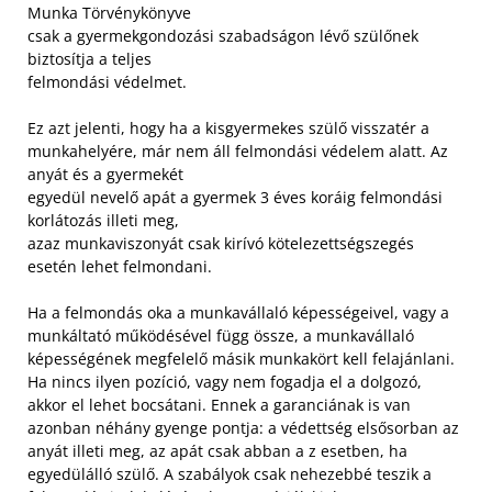
Munka Törvénykönyve
csak a gyermekgondozási szabadságon lévő szülőnek
biztosítja a teljes
felmondási védelmet.
Ez azt jelenti, hogy ha a kisgyermekes szülő visszatér a
munkahelyére, már nem áll felmondási védelem alatt. Az
anyát és a gyermekét
egyedül nevelő apát a gyermek 3 éves koráig felmondási
korlátozás illeti meg,
azaz munkaviszonyát csak kirívó kötelezettségszegés
esetén lehet felmondani.
Ha
a felmondás oka a munkavállaló képességeivel, vagy a
munkáltató működésével függ össze, a munkavállaló
képességének megfelelő másik munkakört kell felajánlani.
Ha nincs ilyen pozíció, vagy nem fogadja el a dolgozó,
akkor el lehet bocsátani. Ennek a garanciának is van
azonban néhány gyenge pontja: a védettség elsősorban az
anyát illeti meg, az apát csak abban a z esetben, ha
egyedülálló szülő. A szabályok csak nehezebbé teszik a