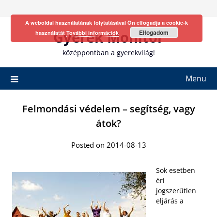
Skip
to
A weboldal használatának folytatásával Ön elfogadja a cookie-k
content
Gyerek Monitor
Elfogadom
használatát
További információk
középpontban a gyerekvilág!
Menu
Felmondási védelem – segítség, vagy
átok?
Posted on 2014-08-13
Sok esetben
éri
jogszerűtlen
eljárás a