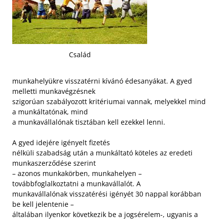
Család
munkahelyükre visszatérni kívánó édesanyákat. A gyed
melletti munkavégzésnek
szigorúan szabályozott kritériumai vannak, melyekkel mind
a munkáltatónak, mind
a munkavállalónak tisztában kell ezekkel lenni.
A gyed idejére igényelt fizetés
nélküli szabadság után a munkáltató köteles az eredeti
munkaszerződése szerint
– azonos munkakörben, munkahelyen –
továbbfoglalkoztatni a munkavállalót. A
munkavállalónak visszatérési igényét 30 nappal korábban
be kell jelentenie –
általában ilyenkor következik be a jogsérelem-, ugyanis a