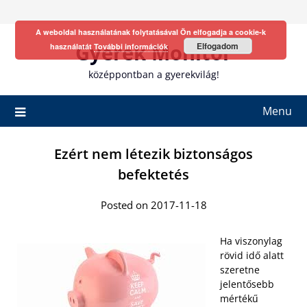
Skip
to
A weboldal használatának folytatásával Ön elfogadja a cookie-k
content
Gyerek Monitor
Elfogadom
használatát
További információk
középpontban a gyerekvilág!
Menu
Ezért nem létezik biztonságos
befektetés
Posted on 2017-11-18
Ha viszonylag
rövid idő alatt
szeretne
jelentősebb
mértékű