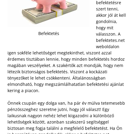
befektetésre
szert tenni,
akkor jól át kell
gondolnia,
hogy mit
Befektetés
válasszon. A
befektetes.net
weboldalon
igen sokféle lehetőséget megtekinthet, viszont azzal
érdemes tisztában lennie, hogy minden befektetés hordoz
magában veszélyeket. A szakértők azt mondják, hogy nem
létezik biztonságos befektetés. Viszont a kockázati
tényezőket le lehet csökkenteni. Általánosságban
elmondható, hogy megszámlálhatatlan befektetési ajánlat
kering a piacon.
Önnek csupán egy dolga van, ha pár év múlva tetemesebb
pénzösszeghez szeretne jutni, hogy jól választ! Egy
laikusnak nagyon nehéz lehet kiigazodni a különböző
lehetőségek között, azonban szakszerű segítséggel
biztosan meg fogja találni a megfelelő befektetést. Ha Ön