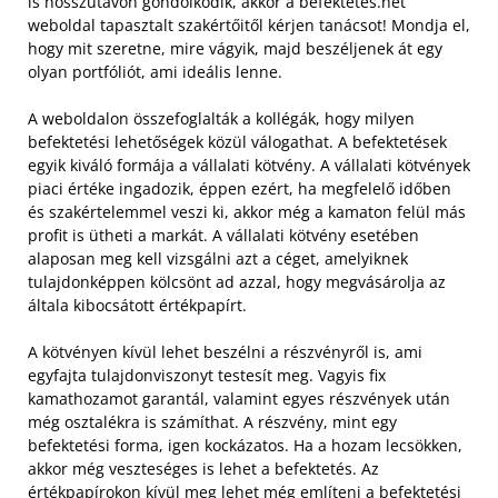
is hosszútávon gondolkodik, akkor a befektetes.net
weboldal tapasztalt szakértőitől kérjen tanácsot! Mondja el,
hogy mit szeretne, mire vágyik, majd beszéljenek át egy
olyan portfóliót, ami ideális lenne.
A weboldalon összefoglalták a kollégák, hogy milyen
befektetési lehetőségek közül válogathat. A befektetések
egyik kiváló formája a vállalati kötvény. A vállalati kötvények
piaci értéke ingadozik, éppen ezért, ha megfelelő időben
és szakértelemmel veszi ki, akkor még a kamaton felül más
profit is ütheti a markát. A vállalati kötvény esetében
alaposan meg kell vizsgálni azt a céget, amelyiknek
tulajdonképpen kölcsönt ad azzal, hogy megvásárolja az
általa kibocsátott értékpapírt.
A kötvényen kívül lehet beszélni a részvényről is, ami
egyfajta tulajdonviszonyt testesít meg. Vagyis fix
kamathozamot garantál, valamint egyes részvények után
még osztalékra is számíthat. A részvény, mint egy
befektetési forma, igen kockázatos. Ha a hozam lecsökken,
akkor még veszteséges is lehet a befektetés. Az
értékpapírokon kívül meg lehet még említeni a befektetési