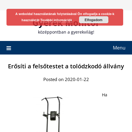
Skip
to
A weboldal használatának folytatásával Ön elfogadja a cookie-k
content
Gyerek Monitor
Elfogadom
használatát
További információk
középpontban a gyerekvilág!
Menu
Erősíti a felsőtestet a tolódzkodó állvány
Posted on 2020-01-22
Ha