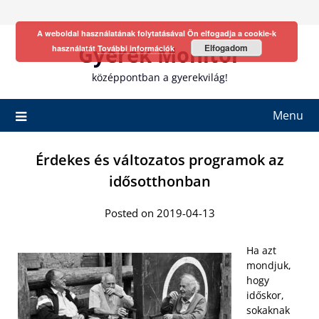
Skip
to
A weboldal használatának folytatásával Ön elfogadja a cookie-k
content
Gyerek Monitor
Elfogadom
használatát
További információk
középpontban a gyerekvilág!
Menu
Érdekes és változatos programok az
idősotthonban
Posted on 2019-04-13
Ha azt
mondjuk,
hogy
időskor,
sokaknak