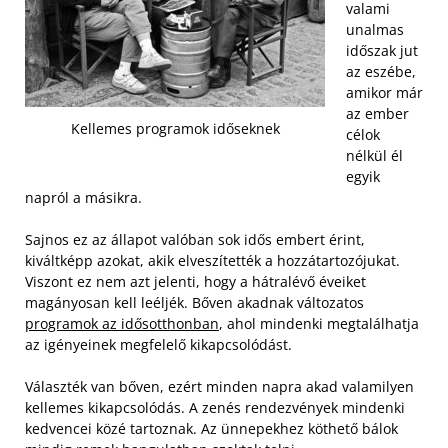
valami
unalmas
időszak jut
az eszébe,
amikor már
az ember
Kellemes programok időseknek
célok
nélkül él
egyik
napról a másikra.
Sajnos ez az állapot valóban sok idős embert érint,
kiváltképp azokat, akik elveszítették a hozzátartozójukat.
Viszont ez nem azt jelenti, hogy a hátralévő éveiket
magányosan kell leéljék. Bőven akadnak változatos
programok az idősotthonban
, ahol mindenki megtalálhatja
az igényeinek megfelelő kikapcsolódást.
Választék van bőven, ezért minden napra akad valamilyen
kellemes kikapcsolódás. A zenés rendezvények mindenki
kedvencei közé tartoznak. Az ünnepekhez köthető bálok