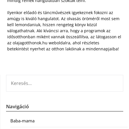
mindig remek hangulatban szoktak telni.
Ilyenkor előadó és táncművészek igyekeznek fokozni az
amúgy is kiváló hangulatot. Az olvasás öröméről most sem
kell lemondaniuk, hiszen rengeteg könyv közül
válogathatnak. Aki kíváncsi arra, hogy a programok az
idősotthonban miként vannak összeállítva, az látogasson el
az olajagotthonok.hu weboldalra, ahol részletes
betekintést nyerhet az otthon lakóinak a mindennapjaiba!
KERESÉS:
Navigáció
Baba-mama