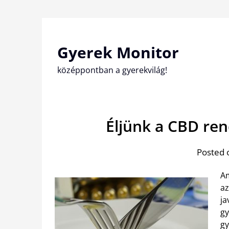
Skip
to
content
Gyerek Monitor
középpontban a gyerekvilág!
Éljünk a CBD ren
Posted 
Am
az
ja
gy
gy