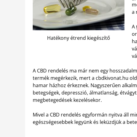
me
a 
A
or
Hatékony étrend kiegészítő
ha
vá
vá
A CBD rendelés ma már nem egy hosszadalmas
termék megérkezik, mert a cbdkivonat.hu old
hamar házhoz érkeznek. Nagyszerűen alkalma
betegségek, depresszió, álmatlanság, étvág
megbetegedések kezelésekor.
Mivel a CBD rendelés egyformán nyitva áll mi
egészségesebbek legyünk és leküzdjük a bete