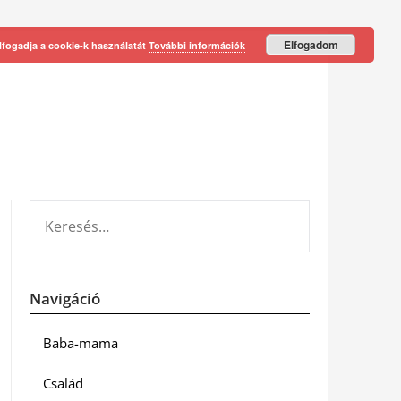
Elfogadom
lfogadja a cookie-k használatát
További információk
KERESÉS:
Navigáció
Baba-mama
Család