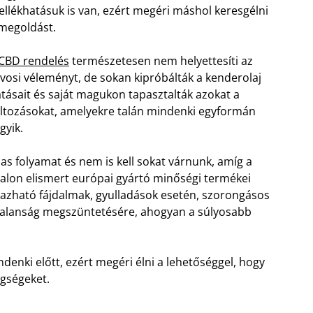
llékhatásuk is van, ezért megéri máshol keresgélni
megoldást.
CBD rendelés
természetesen nem helyettesíti az
vosi véleményt, de sokan kipróbálták a kenderolaj
tásait és saját magukon tapasztalták azokat a
ltozásokat, amelyekre talán mindenki egyformán
gyik.
 folyamat és nem is kell sokat várnunk, amíg a
alon elismert európai gyártó minőségi termékei
zható fájdalmak, gyulladások esetén, szorongásos
ytalanság megszüntetésére, ahogyan a súlyosabb
ndenki előtt, ezért megéri élni a lehetőséggel, hogy
gségeket.