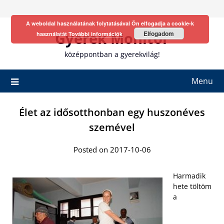
Skip
to
A weboldal használatának folytatásával Ön elfogadja a cookie-k
content
Gyerek Monitor
Elfogadom
használatát
További információk
középpontban a gyerekvilág!
Menu
Élet az idősotthonban egy huszonéves
szemével
Posted on 2017-10-06
Harmadik
hete töltöm
a