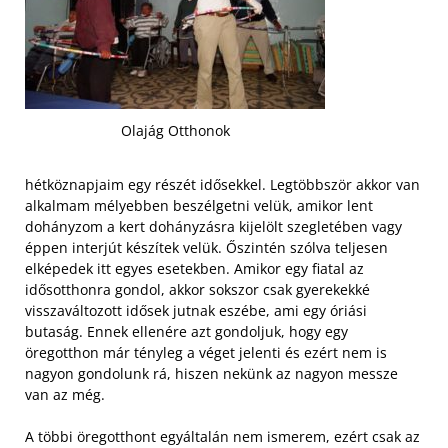
Olajág Otthonok
hétköznapjaim egy részét idősekkel. Legtöbbször akkor van
alkalmam mélyebben beszélgetni velük, amikor lent
dohányzom a kert dohányzásra kijelölt szegletében vagy
éppen interjút készítek velük. Őszintén szólva teljesen
elképedek itt egyes esetekben. Amikor egy fiatal az
idősotthonra gondol, akkor sokszor csak gyerekekké
visszaváltozott idősek jutnak eszébe, ami egy óriási
butaság. Ennek ellenére azt gondoljuk, hogy egy
öregotthon már tényleg a véget jelenti és ezért nem is
nagyon gondolunk rá, hiszen nekünk az nagyon messze
van az még.
A többi öregotthont egyáltalán nem ismerem, ezért csak az