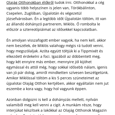
Olajág Otthonokban élőkről
tudok írni. Otthonokkal a cég
ugyanis több helyszínen is jelen van, Törökbálinton,
Csepelen, Zuglóban, Újpalotán és végezetül
Józsefvárosban. Én a legtöbb időt Újpalotán töltöm, itt van
az állandó dohányzó partnerem, Miklós. Ő rombolta le
először a sztereotípiáimat az idősekkel kapcsolatban.
Én amolyan visszafogott ember vagyok, ha nem kell, akkor
nem beszélek, de Miklós valahogy mégis rá tudott venni,
hogy megszólaljak. Azóta együtt töltjük ki a Tippmixét és
elkezdett érdekelni a foci. Igazából az döbbentett meg,
hogy két ennyire más ember, mennyire jól kijöhet
egymással és attól még, hogy sokkal idősebb nálam, igenis
van jó pár dolog, amiről mindketten szívesen beszélgetünk.
Amikor Miklóssal töltöm a kis 5 perces szüneteimet az
újpalotai Olajág Otthon kertjében, akkor egyáltalán nem jut
eszembe a kora vagy, hogy hol vagyunk éppen.
Azonban dolgozni is kell a dohányzás mellett, nyilván
valamiből meg kell venni a cigit. A munkám része, hogy
interjúkat készítsek a lakókkal az Olajág Otthonok Magazin