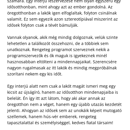
számára. Egy interjú leszervezése nem olyan egyszerű egy
idősotthonban, mint ahogy azt az ember gondolná. Az
öregotthonban a lakók igen elfoglaltak, folyton csinálnak
valamit. Ez sem egyezik azon sztereotípiával miszerint az
idősek folyton csak a tévét bámulják.
Vannak olyanok, akik még mindig dolgoznak, velük szinte
lehetetlen a találkozót összehozni, de a többiek sem
unatkoznak. Rengeteg programot szerveznek nekik a
programszervezők és ők maguk is igyekeznek minél
hasznosabban eltölteni a mindennapjaikat. Szerencsére
nagyon rugalmasak az itt lakók és mindig megpróbálnak
szorítani nekem egy kis időt.
Egy interjú alatt nem csak a lakót magát ismeri meg egy
kicsit az újságíró, hanem az idősotthon mindenapjaiba is
belelát. Én így itt azt látom, hogy aki akar annak az
öregotthon nem a véget, hanem egy újabb utazás kezdetét
jelenti. Ahogyan az idősek sem az unokáik képeit mutogató
szellemek, hanem hús-vér emberek, rengeteg
tapasztalattal és személyiséggel, kedves fiatal társaim!