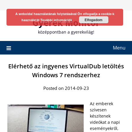
Skip
to
A weboldal használatának folytatásával Ön elfogadja a cookie-k
content
Gyerek Monitor
Elfogadom
használatát
További információk
középpontban a gyerekvilág!
Menu
Elérhető az ingyenes VirtualDub letöltés
Windows 7 rendszerhez
Posted on 2014-09-23
Az emberek
szívesen
készítenek
videókat a napi
eseményekről,