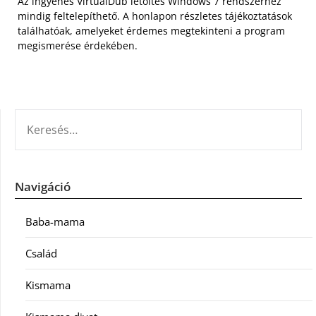
Az ingyenes VirtualDub letöltés Windows 7 rendszerhez
mindig feltelepíthető. A honlapon részletes tájékoztatások
találhatóak, amelyeket érdemes megtekinteni a program
megismerése érdekében.
KERESÉS:
Navigáció
Baba-mama
Család
Kismama