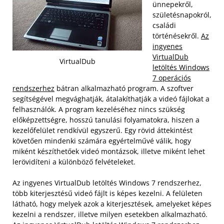
ünnepekről,
születésnapokról,
családi
történésekről.
Az
ingyenes
VirtualDub
VirtualDub
letöltés Windows
7 operációs
rendszerhez
bátran alkalmazható program. A szoftver
segítségével megvághatják, átalakíthatják a videó fájlokat a
felhasználók. A program kezeléséhez nincs szükség
előképzettségre, hosszú tanulási folyamatokra, hiszen a
kezelőfelület rendkívül egyszerű. Egy rövid áttekintést
követően mindenki számára egyértelművé válik, hogy
miként készíthetőek videó montázsok, illetve miként lehet
lerövidíteni a különböző felvételeket.
Az ingyenes VirtualDub letöltés Windows 7 rendszerhez,
több kiterjesztésű videó fájlt is képes kezelni. A felületen
látható, hogy melyek azok a kiterjesztések, amelyeket képes
kezelni a rendszer, illetve milyen esetekben alkalmazható.