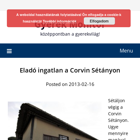
Skip
to
A weboldal használatának folytatásával Ön elfogadja a cookie-k
content
Gyerek Monitor
Elfogadom
használatát
További információk
középpontban a gyerekvilág!
Menu
Eladó ingatlan a Corvin Sétányon
Posted on 2013-02-16
Sétáljon
végig a
Corvin
Sétányon.
Ugye
mennyire
magával