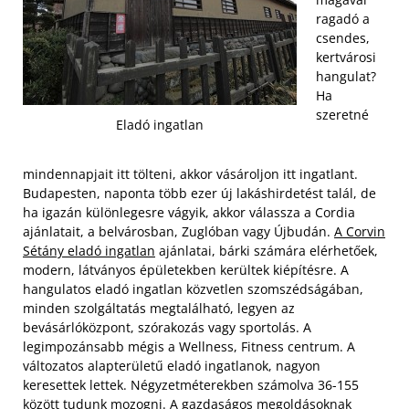
ragadó a
csendes,
kertvárosi
hangulat?
Ha
szeretné
Eladó ingatlan
mindennapjait itt tölteni, akkor vásároljon itt ingatlant.
Budapesten, naponta több ezer új lakáshirdetést talál, de
ha igazán különlegesre vágyik, akkor válassza a Cordia
ajánlatait, a belvárosban, Zuglóban vagy Újbudán.
A Corvin
Sétány eladó ingatlan
ajánlatai, bárki számára elérhetőek,
modern, látványos épületekben kerültek kiépítésre.
A
hangulatos eladó ingatlan közvetlen szomszédságában,
minden szolgáltatás megtalálható, legyen az
bevásárlóközpont, szórakozás vagy sportolás. A
legimpozánsabb mégis a Wellness, Fitness centrum. A
változatos alapterületű eladó ingatlanok, nagyon
keresettek lettek. Négyzetméterekben számolva 36-155
között tudunk mozogni. A gazdaságos megoldásoknak