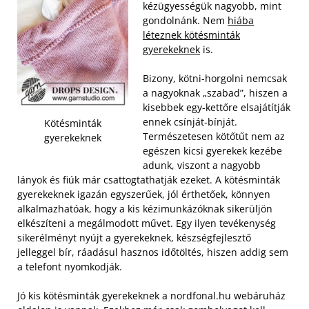
kézügyességük nagyobb, mint
gondolnánk. Nem
hiába
léteznek kötésminták
gyerekeknek
is.
Bizony, kötni-horgolni nemcsak
a nagyoknak „szabad”, hiszen a
kisebbek egy-kettőre elsajátítják
ennek csínját-bínját.
Kötésminták
Természetesen kötőtűt nem az
gyerekeknek
egészen kicsi gyerekek kezébe
adunk, viszont a nagyobb
lányok és fiúk már csattogtathatják ezeket.
A kötésminták
gyerekeknek igazán egyszerűek, jól érthetőek, könnyen
alkalmazhatóak, hogy a kis kézimunkázóknak sikerüljön
elkészíteni a megálmodott művet. Egy ilyen tevékenység
sikerélményt nyújt a gyerekeknek, készségfejlesztő
jelleggel bír, ráadásul hasznos időtöltés, hiszen addig sem
a telefont nyomkodják.
Jó kis kötésminták gyerekeknek a nordfonal.hu webáruház