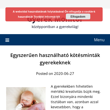
Skip
to
A weboldal használatának folytatásával Ön elfogadja a cookie-k
content
Gyerek Monitor
Elfogadom
használatát
További információk
középpontban a gyerekvilág!
Menu
Egyszerűen használható kötésminták
gyerekeknek
Posted on 2020-06-27
A gyerekekben hihetetlen
mértékű kreativitás bújik meg.
Ezzel bizonyára mindenki
tisztában van, azonban azzal
kevesebben, hogy a