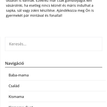
oldalon is vannak. Ezekhez már csak gombolyagot kell
vásárolnki, ha esetleg nincs kéznél és máris indulhat a
sapka, sál vagy zokni készítése. Ajándékozza meg Ön is
gyermekét pár mintával és fonallal!
KERESÉS:
Navigáció
Baba-mama
Család
Kismama