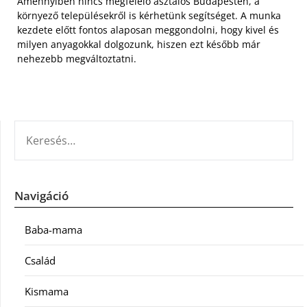
Amennyiben nincs megfelelő asztalos Budapesten, a
környező településekről is kérhetünk segítséget. A munka
kezdete előtt fontos alaposan meggondolni, hogy kivel és
milyen anyagokkal dolgozunk, hiszen ezt később már
nehezebb megváltoztatni.
KERESÉS:
Navigáció
Baba-mama
Család
Kismama