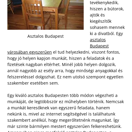
tevékenykedik,
hiszen a bútorok,
ajtók és
kiegészítők
sohasem mennek
ki a divatból. Egy
Asztalos Budapest
asztalos
Budapest
városában egyszerűen
el tud helyezkedni, viszont fontos,
hogy jó helyen kapjon munkát, hiszen a feladatok és a
fizetések nagyban eltérhet. Minél jobb helyen dolgozik,
annál nagyobb az esély arra, hogy minőségi anyagokkal és
felszereléssel dolgozhat. Ez nem utolsó szempont egyetlen
szakember esetében sem.
Egy kiváló asztalos Budapesten több módon végezheti a
munkáját, de legtöbbször ez műhelyben történik. Nemcsak
a munkát keresőknek van egyszerű feladata, hanem
nekünk is, mivel az internet segítségével is találhatunk
szakembert anélkül, hogy megerőltetnénk magunkat. Így
már szinte bármilyen mestert egyszerűen felkereshetünk.