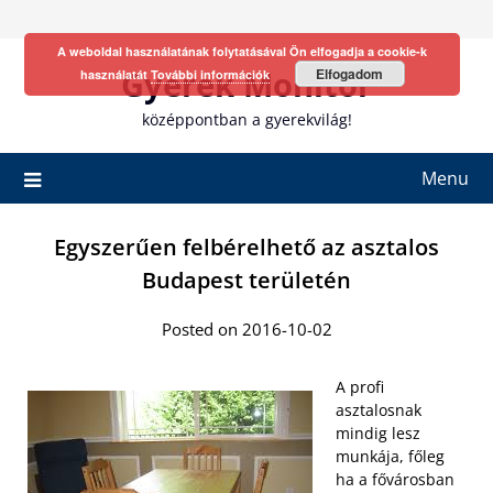
Skip
to
A weboldal használatának folytatásával Ön elfogadja a cookie-k
content
Gyerek Monitor
Elfogadom
használatát
További információk
középpontban a gyerekvilág!
Menu
Egyszerűen felbérelhető az asztalos
Budapest területén
Posted on 2016-10-02
A profi
asztalosnak
mindig lesz
munkája, főleg
ha a fővárosban