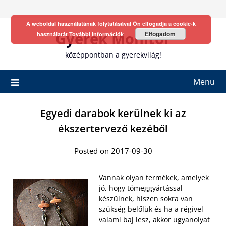
Skip
to
A weboldal használatának folytatásával Ön elfogadja a cookie-k
content
Gyerek Monitor
Elfogadom
használatát
További információk
középpontban a gyerekvilág!
Menu
Egyedi darabok kerülnek ki az
ékszertervező kezéből
Posted on 2017-09-30
Vannak olyan termékek, amelyek
jó, hogy tömeggyártással
készülnek, hiszen sokra van
szükség belőlük és ha a régivel
valami baj lesz, akkor ugyanolyat