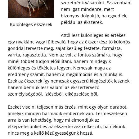
szeretnénk vásárolni. Ez azonban
nem igaz mindenre, mert
bizonyos dolgok jó, ha egyediek,
például az ékszerek.
Különleges ékszerek
Attól lesz különleges és értékes
egy nyaklánc vagy fülbevaló, hogy az ékszerkészítő különös
gonddal tervezte meg, saját kezűleg festette, formázta,
varrta, ragasztotta. Nem az volt a fontos számára, hogy
minél többet tudjon előállítani, hanem mindegyik
különleges és tökéletes legyen.
Nemcsak maga az
eredmény számít, hanem a megálmodás és a munka is.
Ezek az ékszerek így nemcsak egyszerű kiegészítők lesznek,
hanem bennük lesz valami az ékszertervező
személyiségéből, ízléséből, elképzeléseiből.
Ezeket viselni teljesen más érzés, mint egy olyan darabot,
amelyik minden harmadik embernek van. Természetesen
arra is van lehetőség, hogy mi elmondjuk az
elképzelésünket és az ékszertervező elkészíti, ha nekünk
nincs meg a kellő kézügyességünk hozzá.