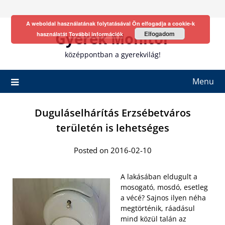
Skip
to
A weboldal használatának folytatásával Ön elfogadja a cookie-k
content
Gyerek Monitor
Elfogadom
használatát
További információk
középpontban a gyerekvilág!
Menu
Duguláselhárítás Erzsébetváros
területén is lehetséges
Posted on 2016-02-10
A lakásában eldugult a
mosogató, mosdó, esetleg
a vécé? Sajnos ilyen néha
megtörténik, ráadásul
mind közül talán az