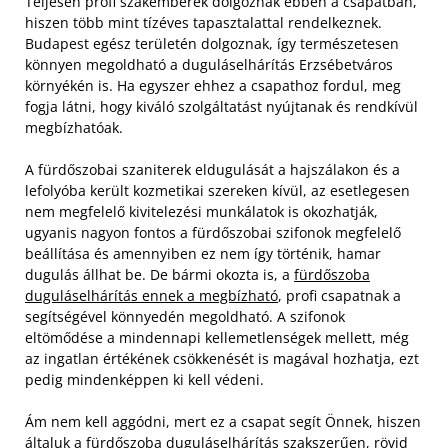
Teljesen profi szakemberek dolgoznak ebben a csapatban,
hiszen több mint tízéves tapasztalattal rendelkeznek.
Budapest egész területén dolgoznak, így természetesen
könnyen megoldható a duguláselhárítás Erzsébetváros
környékén is. Ha egyszer ehhez a csapathoz fordul, meg
fogja látni, hogy kiváló szolgáltatást nyújtanak és rendkívül
megbízhatóak.
A fürdőszobai szaniterek eldugulását a hajszálakon és a
lefolyóba került kozmetikai szereken kívül, az esetlegesen
nem megfelelő kivitelezési munkálatok is okozhatják,
ugyanis nagyon fontos a fürdőszobai szifonok megfelelő
beállítása és amennyiben ez nem így történik, hamar
dugulás állhat be. De bármi okozta is, a
fürdőszoba
duguláselhárítás ennek a megbízható
, profi csapatnak a
segítségével könnyedén megoldható. A szifonok
eltömődése a mindennapi kellemetlenségek mellett, még
az ingatlan értékének csökkenését is magával hozhatja, ezt
pedig mindenképpen ki kell védeni.
Ám nem kell aggódni, mert ez a csapat segít Önnek, hiszen
általuk a fürdőszoba duguláselhárítás szakszerűen, rövid