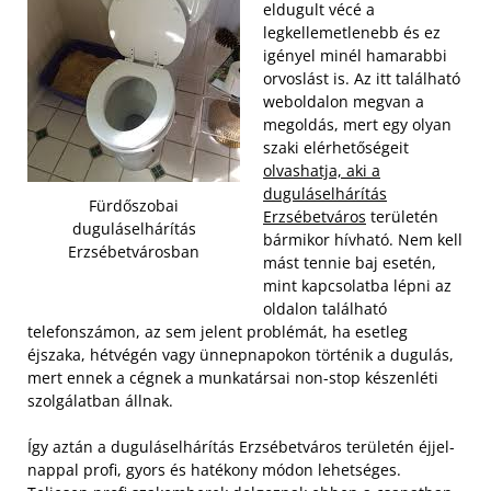
eldugult vécé a
legkellemetlenebb és ez
igényel minél hamarabbi
orvoslást is. Az itt található
weboldalon megvan a
megoldás, mert egy olyan
szaki elérhetőségeit
olvashatja, aki a
duguláselhárítás
Fürdőszobai
Erzsébetváros
területén
duguláselhárítás
bármikor hívható. Nem kell
Erzsébetvárosban
mást tennie baj esetén,
mint kapcsolatba lépni az
oldalon található
telefonszámon, az sem jelent problémát, ha esetleg
éjszaka, hétvégén vagy ünnepnapokon történik a dugulás,
mert ennek a cégnek a munkatársai non-stop készenléti
szolgálatban állnak.
Így aztán a duguláselhárítás Erzsébetváros területén éjjel-
nappal profi, gyors és hatékony módon lehetséges.