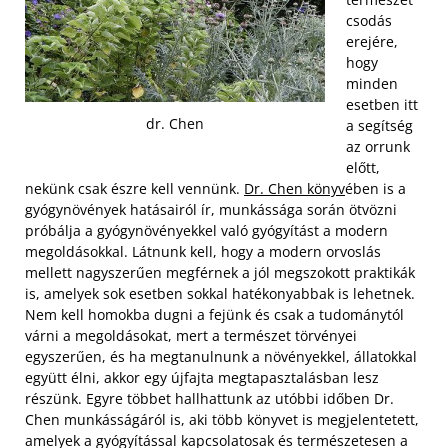
csodás
erejére,
hogy
minden
esetben itt
dr. Chen
a segítség
az orrunk
előtt,
nekünk csak észre kell vennünk.
Dr. Chen könyv
ében is a
gyógynövények hatásairól ír, munkássága során ötvözni
próbálja a gyógynövényekkel való gyógyítást a modern
megoldásokkal. Látnunk kell, hogy a modern orvoslás
mellett nagyszerűen megférnek a jól megszokott praktikák
is, amelyek sok esetben sokkal hatékonyabbak is lehetnek.
Nem kell homokba dugni a fejünk és csak a tudománytól
várni a megoldásokat, mert a természet törvényei
egyszerűen, és ha megtanulnunk a növényekkel, állatokkal
együtt élni, akkor egy újfajta megtapasztalásban lesz
részünk. Egyre többet hallhattunk az utóbbi időben Dr.
Chen munkásságáról is, aki több könyvet is megjelentetett,
amelyek a gyógyítással kapcsolatosak és természetesen a