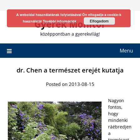
Skip
to
A weboldal használatának folytatásával Ön elfogadja a cookie-k
content
Gyerek Monitor
Elfogadom
használatát
További információk
középpontban a gyerekvilág!
Menu
dr. Chen a természet erejét kutatja
Posted on 2013-08-15
Nagyon
fontos,
hogy
mindenki
ráébredjen
a
természet