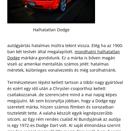
Halhatatlan Dodge
autógyártás hatalmas múltra tekint vissza. Elég ha az 1900-
ban két testvér által megalapított,
mondhatni halhatatlan
Dodge
márkára gondolunk. Ez a márka is bőven magán
viseli az amerikai mentalitás számos jelét: hatalmas
méretek, különleges vonalvezetés és még sorolhatnánk.
Természetesen lépést kellett tartson a többi nagy gyártóval
és ezért egy idő után a Chrysler-csoporthoz kellett
csatlakozzanak ,de szerencsére mind a mai napig képes
megújulni. Mi sem bizonyítja jobban, hogy a Dodge egy
szeretett márka, hiszen számos filmben és sorozatban
tiszteletét tette. A valaha készült egyik legnépszerűbb
sitcom, az Egy rém rendes család Al Bundyjának az autója
is egy 1972-es Dodge Dart volt. Al saját elmondása szerint