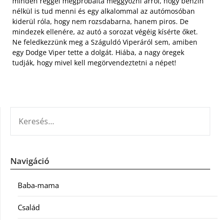
minden reggel megpróbálta meggyőzni arról, hogy benzin
nélkül is tud menni és egy alkalommal az autómosóban
kiderül róla, hogy nem rozsdabarna, hanem piros. De
mindezek ellenére, az autó a sorozat végéig kísérte őket.
Ne feledkezzünk meg a Száguldó Viperáról sem, amiben
egy Dodge Viper tette a dolgát. Hiába, a nagy öregek
tudják, hogy mivel kell megörvendeztetni a népet!
KERESÉS:
Navigáció
Baba-mama
Család