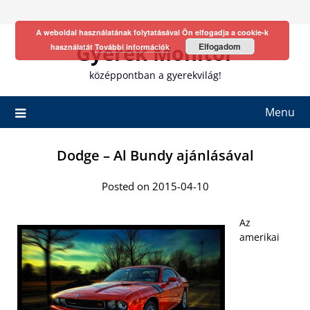
Skip
to
A weboldal használatának folytatásával Ön elfogadja a cookie-k
content
Gyerek Monitor
Elfogadom
használatát
További információk
középpontban a gyerekvilág!
Menu
Dodge – Al Bundy ajánlásával
Posted on 2015-04-10
Az
amerikai