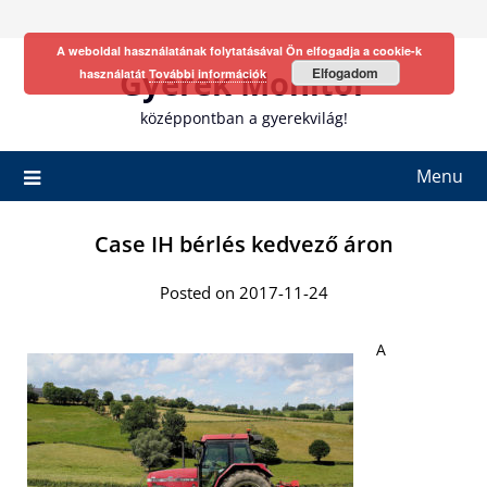
Skip
to
A weboldal használatának folytatásával Ön elfogadja a cookie-k
content
Gyerek Monitor
Elfogadom
használatát
További információk
középpontban a gyerekvilág!
Menu
Case IH bérlés kedvező áron
Posted on 2017-11-24
A