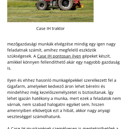
Case IH traktor
mezőgazdasági munkák elvégzése mindig egy igen nagy
feladatnak számít, amihez megfelelő eszközök
szükségesek. A
Case IH pontosan ilyen
gépeket készít,
amikkel könnyen fellendíthető akár egy nagyobb gazdaság
is.
Ilyen és ehhez hasonló munkagépekkel szerelkezett fel a
Gigafarm, amelyeket kedvező áron lehet bérelni és
mindehhez még kezelőszemélyzetet is biztosítanak. Így
lehet igazán hatékony a munka, mert ezek a feladatok nem
várnak, nem szabad halogatni egyiket sem, hiszen
amennyiben elkövetjük ezt a hibát, akkor nagy anyagi
veszteséggel számolhatunk.
A Case IH munkagépek személyesen is megtekinthetőek a