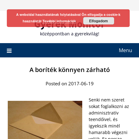
Skip
to
A weboldal használatának folytatásával Ön elfogadja a cookie-k
content
Gyerek Monitor
Elfogadom
használatát
További információk
középpontban a gyerekvilág!
Menu
A boríték könnyen zárható
Posted on 2017-06-19
Senki nem szeret
sokat foglalkozni az
adminisztratív
teendőivel, és
igyekszik minél
hamarabb végezni
velük. Ez persze,