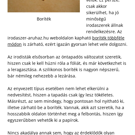
csak akkor
sikerülhet, ha jó
minőségű
Boríték
irodaszerek állnak
rendelkezésre. Az
irodaszer-aruhaz.hu weboldalon kapható
boríték többféle
módon
is zárható, ezért igazán gyorsan lehet vele dolgozni.
Az irodisták elsősorban az öntapadós változatot szeretik,
hiszen csak le kell húzni róla a fóliát, és már következhet is
a leragasztása. A szilikonos boríték is nagyon népszerű,
bár némileg nehezebb a lezárása.
Az enyvezett típus esetében nem lehet elkerülni a
nedvesítést, hiszen a tapadás csak így lesz tökéletes.
Másrészt, az sem mindegy, hogy pontosan hol nyitható ki,
illetve zárható be a boríték. Vannak, akik azt szeretik, ha a
hosszabbik oldalon történhet meg a felbontás, hiszen így
egyszerűbben vehetők ki a papírok.
Nincs akadálya annak sem, hogy az érdeklődők olyan