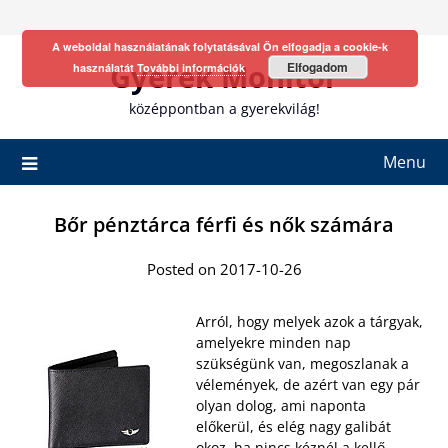
Skip
to
A weboldal használatának folytatásával Ön elfogadja a cookie-k
content
Gyerek Monitor
Elfogadom
használatát
További információk
középpontban a gyerekvilág!
Menu
Bőr pénztárca férfi és nők számára
Posted on 2017-10-26
Arról, hogy melyek azok a tárgyak,
amelyekre minden nap
szükségünk van, megoszlanak a
vélemények, de azért van egy pár
olyan dolog, ami naponta
előkerül, és elég nagy galibát
okoz, ha nincs kéznél a kellő