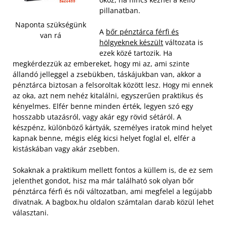
pillanatban.
Naponta szükségünk
A
bőr pénztárca férfi és
van rá
hölgyeknek készült
változata is
ezek közé tartozik. Ha
megkérdezzük az embereket, hogy mi az, ami szinte
állandó jelleggel a zsebükben, táskájukban van, akkor a
pénztárca biztosan a felsoroltak között lesz.
Hogy mi ennek
az oka, azt nem nehéz kitalálni, egyszerűen praktikus és
kényelmes. Elfér benne minden érték, legyen szó egy
hosszabb utazásról, vagy akár egy rövid sétáról. A
készpénz, különböző kártyák, személyes iratok mind helyet
kapnak benne, mégis elég kicsi helyet foglal el, elfér a
kistáskában vagy akár zsebben.
Sokaknak a praktikum mellett fontos a küllem is, de ez sem
jelenthet gondot, hisz ma már található sok olyan bőr
pénztárca férfi és női változatban, ami megfelel a legújabb
divatnak. A bagbox.hu oldalon számtalan darab közül lehet
választani.