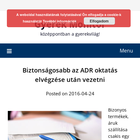
Skip
to
A weboldal használatának folytatásával Ön elfogadja a cookie-k
content
Gyerek Monitor
Elfogadom
használatát
További információk
középpontban a gyerekvilág!
Menu
Biztonságosabb az ADR oktatás
elvégzése után vezetni
Posted on 2016-04-24
Bizonyos
termékek,
áruk
szállítása
csakis egy