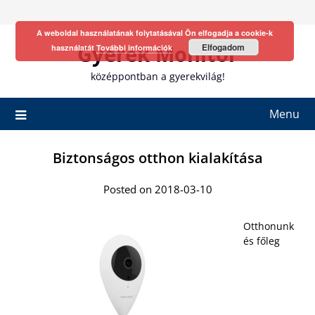
Skip
to
A weboldal használatának folytatásával Ön elfogadja a cookie-k
content
Gyerek Monitor
Elfogadom
használatát
További információk
középpontban a gyerekvilág!
Menu
Biztonságos otthon kialakítása
Posted on 2018-03-10
Otthonunk
és főleg