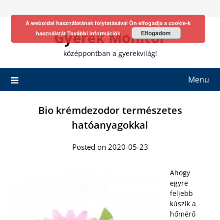
Skip
to
A weboldal használatának folytatásával Ön elfogadja a cookie-k
content
Gyerek Monitor
Elfogadom
használatát
További információk
középpontban a gyerekvilág!
Menu
Bio krémdezodor természetes
hatóanyagokkal
Posted on 2020-05-23
Ahogy
egyre
feljebb
kúszik a
hőmérő