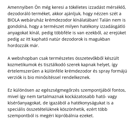
Amennyiben Ön még keresi a tökéletes izzadást mérséklő,
dezodoráló terméket, akkor ajánljuk, hogy nézzen szét a
BIOLA webáruház krémdezodor kínálatában! Talán nem is
gondolná, hogy a természet milyen hatékony izzadásgátló
anyagokat kínál, pedig többféle is van ezekből, az erejüket
pedig az itt kapható natúr dezodorok is magukban
hordozzák már.
A webshopban csak természetes összetevőkből készült
kozmetikumok és tisztálkodó szerek kapnak helyet, így
értelemszerűen a különféle krémdezodor és spray formájú
verziók is bio minősítéssel rendelkeznek.
Ez különösen az egészségmegőrzés szempontjából fontos,
mivel így nem tartalmaznak kockázatosabb ható- vagy
kísérőanyagokat, de igazából a hatékonyságukat is a
speciális összetételüknek köszönhetik, ezért több
szempontból is megéri kipróbálnia ezeket.