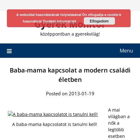
Skip
to
A weboldal használatának folytatásával Ön elfogadja a cookie-k
content
Gyerek Monitor
Elfogadom
használatát
További információk
középpontban a gyerekvilág!
Menu
Baba-mama kapcsolat a modern családi
életben
Posted on 2013-01-19
A mai
világban a
nők a
A baba-mama kapcsolatot is tanulni kell!
legtöbb
esetben