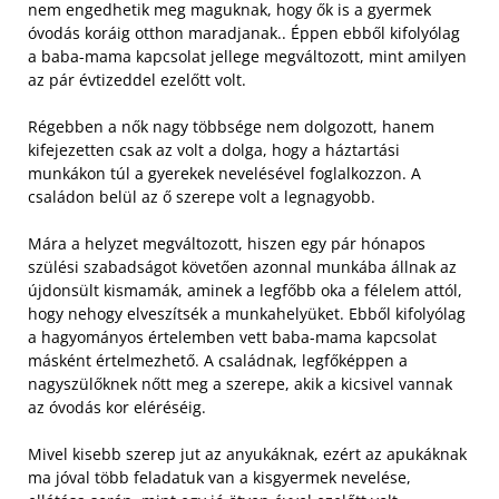
nem engedhetik meg maguknak, hogy ők is a gyermek
óvodás koráig otthon maradjanak.. Éppen ebből kifolyólag
a baba-mama kapcsolat jellege megváltozott, mint amilyen
az pár évtizeddel ezelőtt volt.
Régebben a nők nagy többsége nem dolgozott, hanem
kifejezetten csak az volt a dolga, hogy a háztartási
munkákon túl a gyerekek nevelésével foglalkozzon. A
családon belül az ő szerepe volt a legnagyobb.
Mára a helyzet megváltozott, hiszen egy pár hónapos
szülési szabadságot követően azonnal munkába állnak az
újdonsült kismamák, aminek a legfőbb oka a félelem attól,
hogy nehogy elveszítsék a munkahelyüket. Ebből kifolyólag
a hagyományos értelemben vett baba-mama kapcsolat
másként értelmezhető. A családnak, legfőképpen a
nagyszülőknek nőtt meg a szerepe, akik a kicsivel vannak
az óvodás kor eléréséig.
Mivel kisebb szerep jut az anyukáknak, ezért az apukáknak
ma jóval több feladatuk van a kisgyermek nevelése,