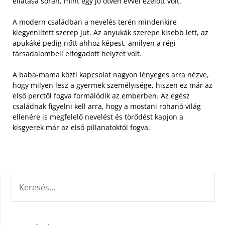
ellátása során, mint egy jó ötven évvel ezelőtt volt.
A modern családban a nevelés terén mindenkire
kiegyenlített szerep jut. Az anyukák szerepe kisebb lett, az
apukáké pedig nőtt ahhoz képest, amilyen a régi
társadalombeli elfogadott helyzet volt.
A baba-mama közti kapcsolat nagyon lényeges arra nézve,
hogy milyen lesz a gyermek személyisége, hiszen ez már az
első perctől fogva formálódik az emberben. Az egész
családnak figyelni kell arra, hogy a mostani rohanó világ
ellenére is megfelelő nevelést és törődést kapjon a
kisgyerek már az első pillanatoktól fogva.
KERESÉS: