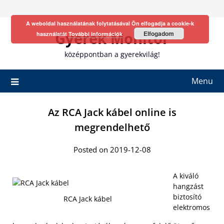
Skip
to
A weboldal használatának folytatásával Ön elfogadja a cookie-k
content
Gyerek Monitor
Elfogadom
használatát
További információk
középpontban a gyerekvilág!
Menu
Az RCA Jack kábel online is
megrendelhető
Posted on 2019-12-08
A kiváló
hangzást
biztosító
RCA Jack kábel
elektromos