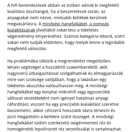
A hifi berendezések abban az estben adnak ki megfelelő
kvalitású összhangot, ha a beszerelésük során, az
anyagiakat nem nézve, nívósabb kellékek kerülnek
megvásárlásra. A
minőségi hangfalkábel, a pompás
kialakításának
jóvoltából sokat tesz a tökéletes
végeredmény elnyeréséhez. Számos kategória létezik, ezért
sokan nem tudják eldönteni, hogy melyik lenne a leginkább
megfelelő választás.
Ha problémába ütközik a megrendelést megelőzően,
kérjen segítséget a hozzáértő szakemberektől, akik
nagyszerű útbaigazítással szolgálhatnak és elmagyarázzák
mire van szüksége valójában, hogy a lakásban egy
tökéletes akusztika valósulhasson meg. A minőségi
hangfalkábel egy konyhai mikrohifi vagy egyszerűbb
változat vezetékeként nem igényel hatalmas anyagi
ráfordítást, viszont ha egy precízebb kialakítást szeretne
beüzemelni, akkor célszerű hosszabb távra tervezni és
picit megpótolni a kellékre szánt összeget. A minőségi
hangfalkábel sodort szerkezetű oxigénmentes réz és
homogénebb lepolírozott réz vezetőszálat is tartalmazhat.