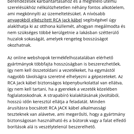
berendezések karbantartásához és a megfelelő ütemű
szerelésükhöz nélkülözhetetlen néhány fontos alkotóelem,
ami megkönnyíti az üzemeltetésüket. A nívósabb
anyagokból elkészített RCA Jack kábel
segítségével úgy
alakíthatja ki az otthona küllemét, ahogyan megálmodta és
nem szükséges többé kerülgetnie a lakásban szétterülő
huzalok sokaságát, amelyek rengeteg bosszúságot
okozhatnak.
Az online webshopok termékfelhozatalában elérhető
gyártmányok többfajta hosszúságban is beszerezhetőek,
így nem kell összetoldani a vezetékeket, ha egymástól
nagyobb távolságra szeretné elhelyezni a gépezeteket. Az
RCA Jack kábel biztonságos köpenyburkolattal van ellátva,
így nem kell tartani, ha a gyerekek a vezeték közelében
foglalatoskodnak. A strapabíró kialakításának jóvoltából,
hosszú időn keresztül ellátja a feladatát. Minden
árusításra bocsátott RCA JACK kábel alkalmassági
teszteknek van alávetve, ami megerősíti, hogy a gyártmány
biztonságosan használható és a bútorok vagy a falat elfedő
borítások alá is veszélytelenül beszerelhető.