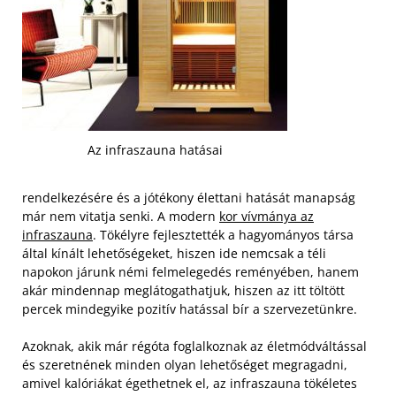
Az infraszauna hatásai
rendelkezésére és a jótékony élettani hatását manapság
már nem vitatja senki. A modern
kor vívmánya az
infraszauna
. Tökélyre fejlesztették a hagyományos társa
által kínált lehetőségeket, hiszen ide nemcsak a téli
napokon járunk némi felmelegedés reményében, hanem
akár mindennap meglátogathatjuk, hiszen az itt töltött
percek mindegyike pozitív hatással bír a szervezetünkre.
Azoknak, akik már régóta foglalkoznak az életmódváltással
és szeretnének minden olyan lehetőséget megragadni,
amivel kalóriákat égethetnek el, az infraszauna tökéletes