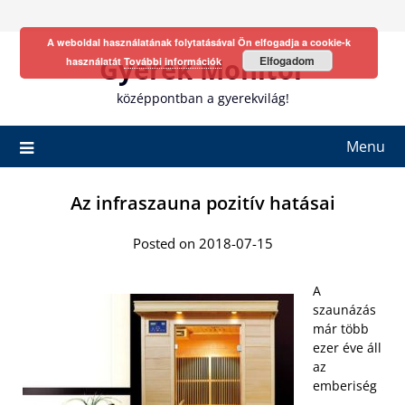
Skip
to
A weboldal használatának folytatásával Ön elfogadja a cookie-k
content
Gyerek Monitor
Elfogadom
használatát
További információk
középpontban a gyerekvilág!
Menu
Az infraszauna pozitív hatásai
Posted on 2018-07-15
A
szaunázás
már több
ezer éve áll
az
emberiség