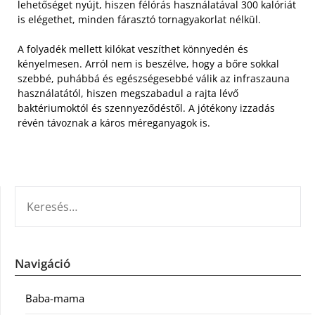
lehetőséget nyújt, hiszen félórás használatával 300 kalóriát
is elégethet, minden fárasztó tornagyakorlat nélkül.
A folyadék mellett kilókat veszíthet könnyedén és
kényelmesen. Arról nem is beszélve, hogy a bőre sokkal
szebbé, puhábbá és egészségesebbé válik az infraszauna
használatától, hiszen megszabadul a rajta lévő
baktériumoktól és szennyeződéstől. A jótékony izzadás
révén távoznak a káros méreganyagok is.
KERESÉS:
Navigáció
Baba-mama