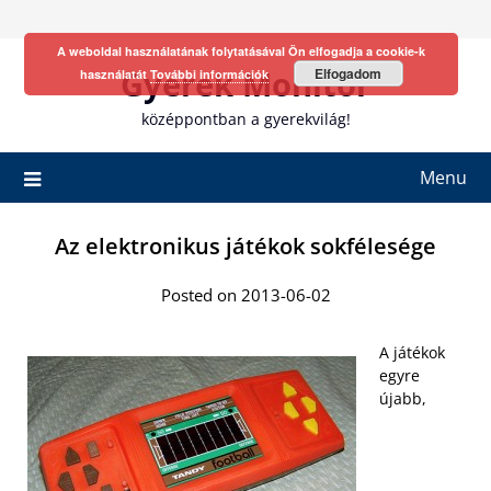
Skip
to
A weboldal használatának folytatásával Ön elfogadja a cookie-k
content
Gyerek Monitor
Elfogadom
használatát
További információk
középpontban a gyerekvilág!
Menu
Az elektronikus játékok sokfélesége
Posted on 2013-06-02
A játékok
egyre
újabb,