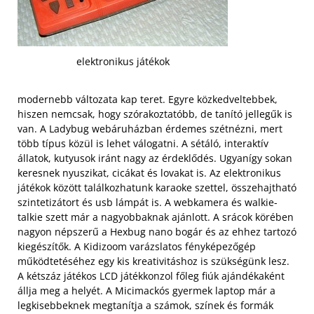
elektronikus játékok
modernebb változata kap teret. Egyre közkedveltebbek,
hiszen nemcsak, hogy szórakoztatóbb, de tanító jellegűk is
van. A Ladybug webáruházban érdemes szétnézni, mert
több típus közül is lehet válogatni. A sétáló, interaktív
állatok, kutyusok iránt nagy az érdeklődés. Ugyanígy sokan
keresnek nyuszikat, cicákat és lovakat is. Az elektronikus
játékok között találkozhatunk karaoke szettel, összehajtható
szintetizátort és usb lámpát is. A webkamera és walkie-
talkie szett már a nagyobbaknak ajánlott.
A srácok körében
nagyon népszerű a Hexbug nano bogár és az ehhez tartozó
kiegészítők. A Kidizoom varázslatos fényképezőgép
működtetéséhez egy kis kreativitáshoz is szükségünk lesz.
A kétszáz játékos LCD játékkonzol főleg fiúk ajándékaként
állja meg a helyét. A Micimackós gyermek laptop már a
legkisebbeknek megtanítja a számok, színek és formák