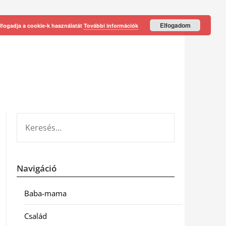
Elfogadom
lfogadja a cookie-k használatát
További információk
KERESÉS:
Navigáció
Baba-mama
Család