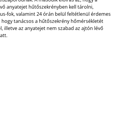
vő anyatejet hűtőszekrényben kell tárolni,
us-fok, valamint 24 órán belül feltétlenül érdemes
z, hogy tanácsos a hűtőszekrény hőmérsékletét
, illetve az anyatejet nem szabad az ajtón lévő
att.