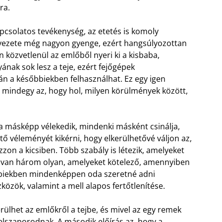
ra.
csolatos tevékenység, az etetés is komoly
ervezete még nagyon gyenge, ezért hangsúlyozottan
an közvetlenül az emlőből nyeri ki a kisbaba,
ának sok lesz a teje, ezért fejőgépek
ztán a későbbiekben felhasználhat. Ez egy igen
 mindegy az, hogy hol, milyen körülmények között,
 másképp vélekedik, mindenki másként csinálja,
tő véleményét kikérni, hogy elkerülhetővé váljon az,
zzon a kicsiben. Több szabály is létezik, amelyeket
tt van három olyan, amelyeket kötelező, amennyiben
sőbbiekben mindenképpen oda szeretné adni
közök, valamint a mell alapos fertőtlenítése.
ülhet az emlőkről a tejbe, és mivel az egy remek
elszaporodnak. A második előírás az, hogy a