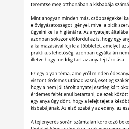
teremtse meg otthonában a kisbabája számá
Mint ahogyan minden más, csöppségekkel kap
elővigyázatosságot igényel, mivel a picik sz
ügyelni kell a higiéniára. Az anyatejet általáb
azonban sokszor előfordul az is, hogy egy any
alkalmazásával feji le a többletet, amelyet a
praktikus lehetőség, azonban egyáltalán nem
illetve hogy meddig tart az anyatej tárolása.
Ez egy olyan téma, amelyről minden édesanya
viszont érdemes utánaolvasni, esetleg szakér
hogy a nem jól tárolt anyatej esetleg kárt oko
érdemes feltétlenül betartani, de ezek közö
egy anya úgy dönt, hogy a lefejt tejet a ké
kisbabájának. Az első szabály az edény, az esz
A tejlenyerés során számtalan kórokozó beker
táptalajt képez számukra, azok igen gyorsan 