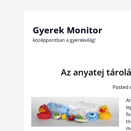
Skip
to
content
Gyerek Monitor
középpontban a gyerekvilág!
Az anyatej tárol
Posted 
Am
le
fo
tö
me