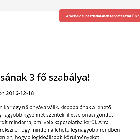
A weboldal használatának folytatásával Ön e
ásának 3 fő szabálya!
on 2016-12-18
ikor egy nő anyává válik, kisbabájának a lehető
gnagyobb figyelmet szenteli, illetve óriási gondot
rdít mindarra, ami vele kapcsolatba kerül. Arra
rekszik, hogy minden a lehető legnagyobb rendben
njen, hogy a legideálisabb körülményeket