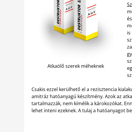
Sz
me
és
me
is
sz
za
gy
sz
Atkaölő szerek méheknek
eg
sz
Csakis ezzel kerülhető el a rezisztencia kial
amitráz hatóanyagú készítmény. Azok az atk
tartalmazzák, nem kímélik a károkozókat. E
lehet inteni ezeknek. A tulaj a hatóanyagot b