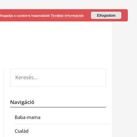
Elfogadom
lfogadja a cookie-k használatát
További információk
KERESÉS:
Navigáció
Baba-mama
Család