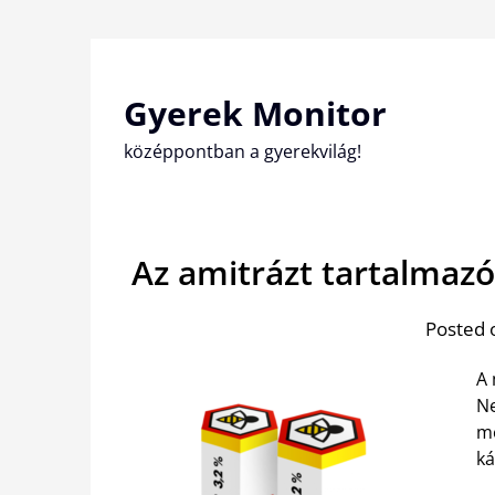
Skip
to
content
Gyerek Monitor
középpontban a gyerekvilág!
Az amitrázt tartalmaz
Posted 
A 
Ne
me
ká