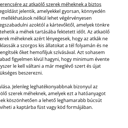
erencsére az atkaölő szerek méheknek a biztos
goldást jelentik, amelyekkel gyorsan, könnyedén
 mellékhatások nélkül lehet végérvényesen
gszabadulni azoktól a kártevőktől, amelyek tönkre
 tehetik a méhek tartásába fektetett időt. Az atkaölő
erek méheknek azért lényegesek, hogy az atkák ne
klassák a szorgos kis állatokat a tél folyamán és ne
engítsék őket hemofiljuk szívásával.
Azt sohasem
abad figyelmen kívül hagyni, hogy minimum évente
yszer le kell váltani a már meglévő szert és újat
ükséges beszerezni.
akulása. Jelenleg leghatékonyabbnak bizonyul az
aölő szerek méheknek, amelyek ezt a hatóanyagot
nnek köszönhetően a lehető leghamarabb búcsút
eviheti a kaptárba füst vagy köd formájában.