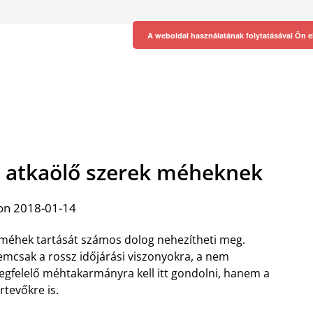
A weboldal használatának folytatásával Ön e
ó atkaölő szerek méheknek
on 2018-01-14
méhek tartását számos dolog nehezítheti meg.
mcsak a rossz időjárási viszonyokra, a nem
gfelelő méhtakarmányra kell itt gondolni, hanem a
rtevőkre is.