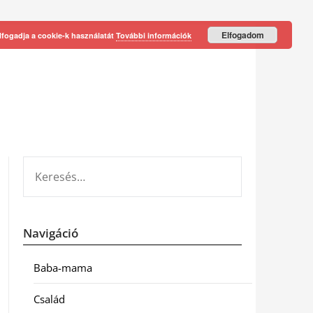
Elfogadom
lfogadja a cookie-k használatát
További információk
KERESÉS:
Navigáció
Baba-mama
Család