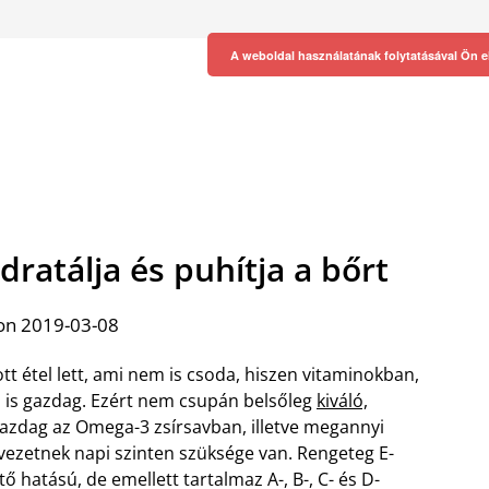
A weboldal használatának folytatásával Ön e
dratálja és puhítja a bőrt
on 2019-03-08
t étel lett, ami nem is csoda, hiszen vitaminokban,
 is gazdag. Ezért nem csupán belsőleg
kiváló,
 gazdag az Omega-3 zsírsavban, illetve megannyi
vezetnek napi szinten szüksége van. Rengeteg E-
 hatású, de emellett tartalmaz A-, B-, C- és D-