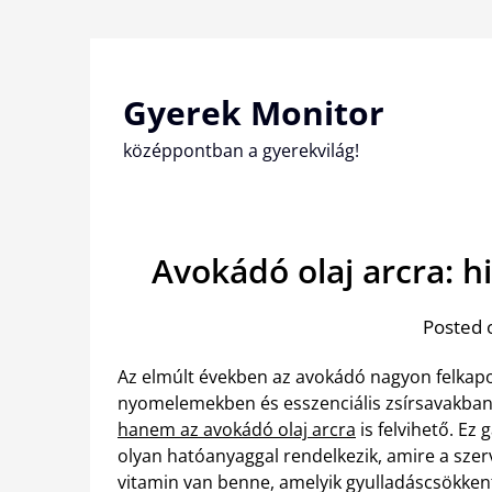
Skip
to
content
Gyerek Monitor
középpontban a gyerekvilág!
Avokádó olaj arcra: hi
Posted 
Az elmúlt években az avokádó nagyon felkapot
nyomelemekben és esszenciális zsírsavakban
hanem az avokádó olaj arcra
is felvihető. Ez
olyan hatóanyaggal rendelkezik, amire a szer
vitamin van benne, amelyik gyulladáscsökkentő