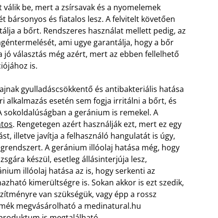
t válik be, mert a zsírsavak és a nyomelemek
bársonyos és fiatalos lesz. A felvitelt követően
tálja a bőrt. Rendszeres használat mellett pedig, az
agéntermelését, ami ugye garantálja, hogy a bőr
 jó választás még azért, mert az ebben fellelhető
iójához is.
lajnak gyulladáscsökkentő és antibakteriális hatása
ri alkalmazás esetén sem fogja irritálni a bőrt, és
. A sokoldalúságban a geránium is remekel. A
atos
. Rengetegen azért használják ezt, mert ez egy
, illetve javítja a felhasználó hangulatát is úgy,
rendszert. A geránium illóolaj hatása még, hogy
izsgára készül, esetleg állásinterjúja lesz,
nium illóolaj hatása az is, hogy serkenti az
ható kimerültségre is. Sokan akkor is ezt szedik,
ítményre van szükségük, vagy épp a rossz
termék megvásárolható a medinatural.hu
produktum is megtalálható.