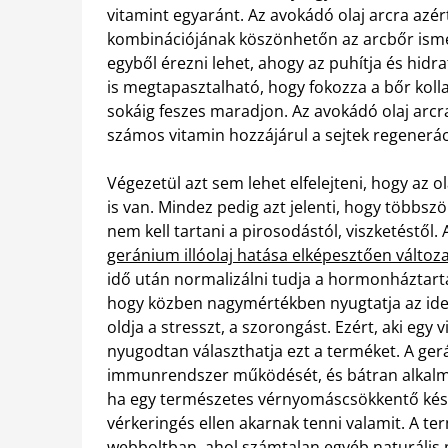
vitamint egyaránt. Az avokádó olaj arcra azér
kombinációjának köszönhetőn az arcbőr ismét 
egyből érezni lehet, ahogy az puhítja és hidra
is megtapasztalható, hogy fokozza a bőr koll
sokáig feszes maradjon. Az avokádó olaj arcra
számos vitamin hozzájárul a sejtek regenerác
Végezetül azt sem lehet elfelejteni, hogy az o
is van. Mindez pedig azt jelenti, hogy többszö
nem kell tartani a pirosodástól, viszketéstől
geránium illóolaj hatása elképesztően változ
idő után normalizálni tudja a hormonháztartást
hogy közben nagymértékben nyugtatja az ideg
oldja a stresszt, a szorongást. Ezért, aki egy v
nyugodtan választhatja ezt a terméket. A gerá
immunrendszer működését, és bátran alkalmaz
ha egy természetes vérnyomáscsökkentő kész
vérkeringés ellen akarnak tenni valamit. A 
webboltban, ahol számtalan egyéb naturális 