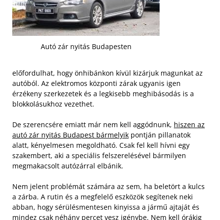
Autó zár nyitás Budapesten
előfordulhat, hogy önhibánkon kívül kizárjuk magunkat az
autóból. Az elektromos központi zárak ugyanis igen
érzékeny szerkezetek és a legkisebb meghibásodás is a
blokkolásukhoz vezethet.
De szerencsére emiatt már nem kell aggódnunk,
hiszen az
autó zár nyitás Budapest bármelyik
pontján pillanatok
alatt, kényelmesen megoldható. Csak fel kell hívni egy
szakembert, aki a speciális felszerelésével bármilyen
megmakacsolt autózárral elbánik.
Nem jelent problémát számára az sem, ha beletört a kulcs
a zárba. A rutin és a megfelelő eszközök segítenek neki
abban, hogy sérülésmentesen kinyissa a jármű ajtaját és
mindez csak néhány percet vesz igénybe. Nem kell órákig