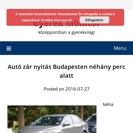
Skip
to
A weboldal használatának folytatásával Ön elfogadja a cookie-k
content
Gyerek Monitor
Elfogadom
használatát
További információk
középpontban a gyerekvilág!
Menu
Autó zár nyitás Budapesten néhány perc
alatt
Posted on 2016-07-27
Néha