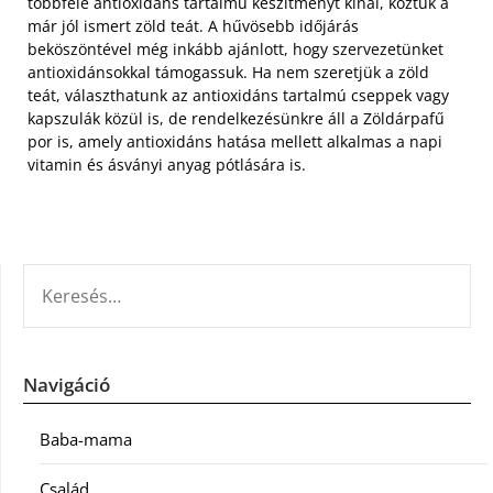
többféle antioxidáns tartalmú készítményt kínál, köztük a
már jól ismert zöld teát. A hűvösebb időjárás
beköszöntével még inkább ajánlott, hogy szervezetünket
antioxidánsokkal támogassuk. Ha nem szeretjük a zöld
teát, választhatunk az antioxidáns tartalmú cseppek vagy
kapszulák közül is, de rendelkezésünkre áll a Zöldárpafű
por is, amely antioxidáns hatása mellett alkalmas a napi
vitamin és ásványi anyag pótlására is.
KERESÉS:
Navigáció
Baba-mama
Család