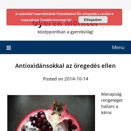
Skip
to
A weboldal használatának folytatásával Ön elfogadja a cookie-k
content
Gyerek Monitor
Elfogadom
használatát
További információk
középpontban a gyerekvilág!
Menu
Antioxidánsokkal az öregedés ellen
Posted on 2014-10-14
Manapság
rengeteget
hallani a
káros