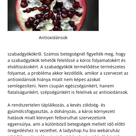
Antioxidánsok
szabadgyökökről. Számos betegségnél figyelték meg, hogy
a szabadgyökök tehetők felelőssé a kóros folyamatokért és
elváltozásokért. A szabadgyökök termelődése természetes
folyamat, a probléma akkor kezdődik, amikor a szervezet az
antioxidánsok hiánya miatt nem képes azokat
semlegesíteni. Nem csupán egészségünkért, hanem
fiatalságunkért, szépségünkért is felelnek az antioxidánsok.
A rendszertelen táplálkozás, a kevés zöldség- és
gyümölcsfogyasztás, a dohányzás, a káros környezeti
hatások miatt könnyen felborulhat szervezetünk
egyensúlya, ami a különböző betegségek mellett idő előtti
öregedéshez is vezethet. A ladyshop.hu bio webáruház