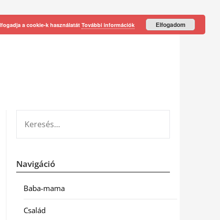
Elfogadom
lfogadja a cookie-k használatát
További információk
KERESÉS:
Navigáció
Baba-mama
Család