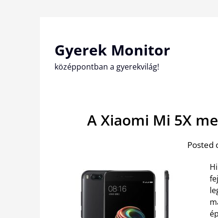
Skip
to
content
Gyerek Monitor
középpontban a gyerekvilág!
A Xiaomi Mi 5X me
Posted 
Hi
fe
le
má
ép