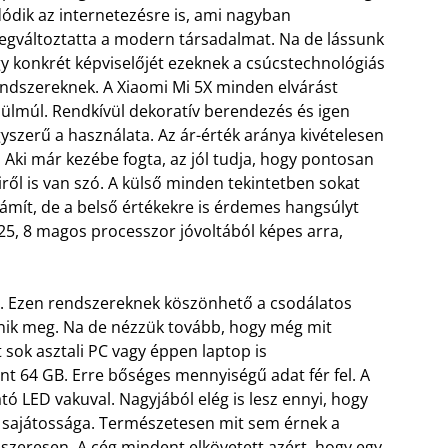
ódik az internetezésre is, ami nagyban
gváltoztatta a modern társadalmat. Na de lássunk
y konkrét képviselőjét ezeknek a csúcstechnológiás
ndszereknek. A Xiaomi Mi 5X minden elvárást
lülmúl. Rendkívül dekoratív berendezés és igen
yszerű a használata. Az ár-érték aránya kivételesen
. Aki már kezébe fogta, az jól tudja, hogy pontosan
ről is van szó. A külső minden tekintetben sokat
ámít, de a belső értékekre is érdemes hangsúlyt
25, 8 magos processzor jóvoltából képes arra,
át. Ezen rendszereknek köszönhető a csodálatos
elenik meg. Na de nézzük tovább, hogy még mit
 sok asztali PC vagy éppen laptop is
int 64 GB. Erre bőséges mennyiségű adat fér fel. A
ó LED vakuval. Nagyjából elég is lesz ennyi, hogy
n sajátossága. Természetesen mit sem érnek a
szeresen. A cég mindent elkövetett azért, hogy egy