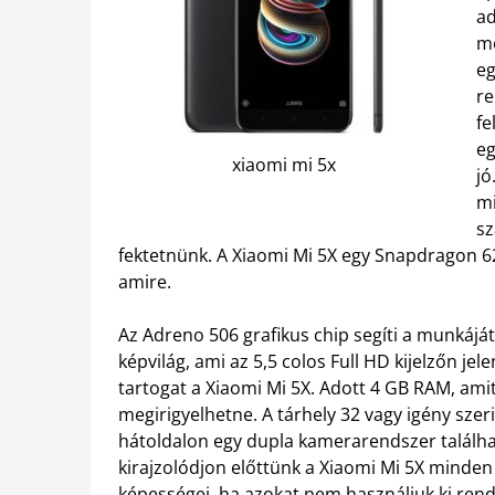
ad
me
eg
re
fe
eg
xiaomi mi 5x
jó
mi
sz
fektetnünk. A Xiaomi Mi 5X egy Snapdragon 6
amire.
Az Adreno 506 grafikus chip segíti a munkáj
képvilág, ami az 5,5 colos Full HD kijelzőn j
tartogat a Xiaomi Mi 5X. Adott 4 GB RAM, amit
megirigyelhetne. A tárhely 32 vagy igény szer
hátoldalon egy dupla kamerarendszer találhat
kirajzolódjon előttünk a Xiaomi Mi 5X minde
képességei, ha azokat nem használjuk ki rend