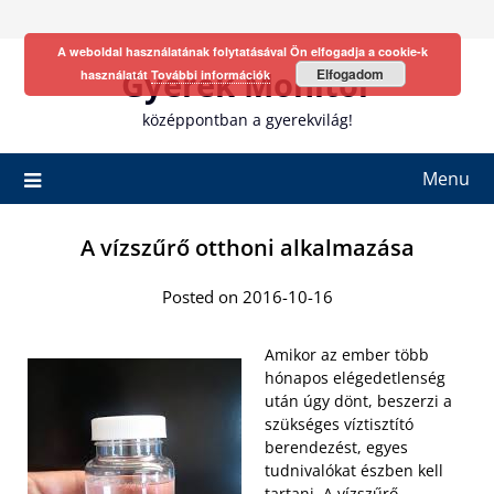
Skip
to
A weboldal használatának folytatásával Ön elfogadja a cookie-k
content
Gyerek Monitor
Elfogadom
használatát
További információk
középpontban a gyerekvilág!
Menu
A vízszűrő otthoni alkalmazása
Posted on 2016-10-16
Amikor az ember több
hónapos elégedetlenség
után úgy dönt, beszerzi a
szükséges víztisztító
berendezést, egyes
tudnivalókat észben kell
tartani. A
vízszűrő