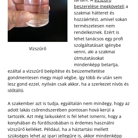
beszerelése megköveteli
a
szakmai hátteret és
hozzáértést, amivel sokan
természetesen nem
rendelkeznek. Ezért is
lehet tanácsos egy profi
szolgáltatásait igénybe
Vízszűrő
venni, aki a szakmai
útmutatásokat
mindenképp betartja,
ezáltal a vízszűrő beépítése és beüzemeltetése
gondmentesen megy majd végbe, így több év után sem
lesz gond ezzel, nyilván csak akkor, ha a szerkezet nívós és
időtálló.
A szakember azt is tudja, egyáltalán nem mindegy, hogy az
adott lakás csőrendszerében pontosan hová kerül a
tartozék. Azt még laikusként is fel lehet ismerni, hogy a
konyhában és fürdőszobában is érdemes használni
vízszűrő kelléket. Például, ha a háztartási mellett
szükséges lehet az ipari jellegűre is, akkor mindenképp