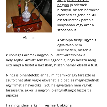
nagyon
jó ötletnek
bizonyul, hiszen bármikor
előveheti és gond nélkül
összeülhetnek páran a
konyhában vagy akár a
szobában is.
Vízipipa
A vízipipa füstje ugyanis
egyáltalán nem
kellemetlen, hiszen a
különleges aromák nagyon jó illatot varázsolnak a
helyiségbe. Amiatt sem kell aggódnia, hogy hosszú ideig
érzi majd a füstöt a lakásban, hiszen hamar elszáll a füst.
Nincs is pihentetőbb annál, mint amikor egy fárasztó és
zsúfolt hét után végre előveheti a pipát, és megnézhetnek
egy filmet a haverokkal. Sőt, ha egyáltalán nem vágyik
társaságra, akkor is nagyon jó elfoglaltságot biztosít a
pipázás.
Ha nincs ideje járkálni ilyesmiért, akkor a