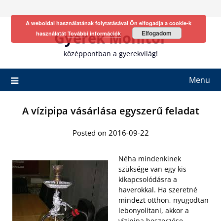
Skip
to
A weboldal használatának folytatásával Ön elfogadja a cookie-k
content
Gyerek Monitor
Elfogadom
használatát
További információk
középpontban a gyerekvilág!
Menu
A vízipipa vásárlása egyszerű feladat
Posted on 2016-09-22
Néha mindenkinek
szüksége van egy kis
kikapcsolódásra a
haverokkal. Ha szeretné
mindezt otthon, nyugodtan
lebonyolítani, akkor a
vízipipa beszerzése