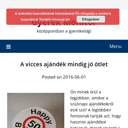
Skip
to
A weboldal használatának folytatásával Ön elfogadja a cookie-k
content
Gyerek Monitor
Elfogadom
használatát
További információk
középpontban a gyerekvilág!
Menu
A vicces ajándék mindig jó ötlet
Posted on 2016-06-01
Ön minek örül a
legjobban, amikor a
szülinapi ajándékokról
esik szó? A legtöbben
fontosnak tartják azt, hogy
hasznos ajándékot
kapjanak, mások viszont a