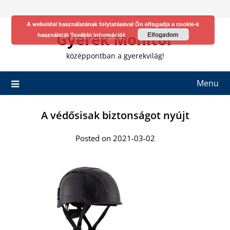
Skip
to
A weboldal használatának folytatásával Ön elfogadja a cookie-k
content
Gyerek Monitor
Elfogadom
használatát
További információk
középpontban a gyerekvilág!
Menu
A védősisak biztonságot nyújt
Posted on 2021-03-02