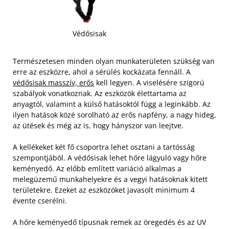
Védősisak
Természetesen minden olyan munkaterületen szükség van
erre az eszközre, ahol a sérülés kockázata fennáll. A
védősisak masszív, erős
kell legyen. A viselésére szigorú
szabályok vonatkoznak. Az eszközök élettartama az
anyagtól, valamint a külső hatásoktól függ a leginkább. Az
ilyen hatások közé sorolható az erős napfény, a nagy hideg,
az ütések és még az is, hogy hányszor van leejtve.
A kellékeket két fő csoportra lehet osztani a tartósság
szempontjából. A védősisak lehet hőre lágyuló vagy hőre
keményedő. Az előbb említett variáció alkalmas a
melegüzemű munkahelyekre és a vegyi hatásoknak kitett
területekre. Ezeket az eszközöket javasolt minimum 4
évente cserélni.
A hőre keményedő típusnak remek az öregedés és az UV