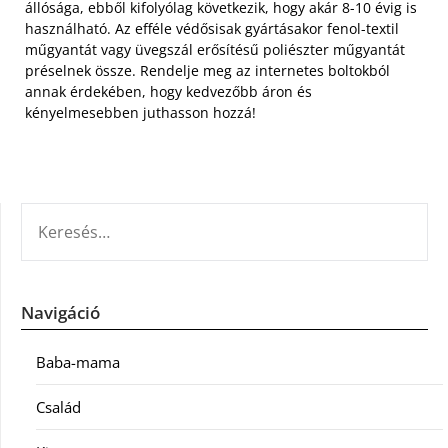
állósága, ebből kifolyólag következik, hogy akár 8-10 évig is
használható. Az efféle védősisak gyártásakor fenol-textil
műgyantát vagy üvegszál erősítésű poliészter műgyantát
préselnek össze. Rendelje meg az internetes boltokból
annak érdekében, hogy kedvezőbb áron és
kényelmesebben juthasson hozzá!
KERESÉS:
Navigáció
Baba-mama
Család