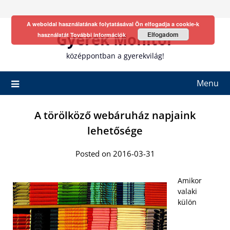
Skip
to
A weboldal használatának folytatásával Ön elfogadja a cookie-k
content
Gyerek Monitor
Elfogadom
használatát
További információk
középpontban a gyerekvilág!
Menu
A törölköző webáruház napjaink
lehetősége
Posted on 2016-03-31
Amikor
valaki
külön