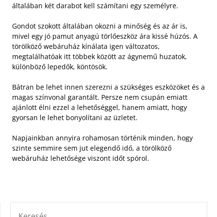
általában két darabot kell számítani egy személyre.
Gondot szokott általában okozni a minőség és az ár is,
mivel egy jó pamut anyagú törlőeszköz ára kissé húzós. A
törölköző webáruház kínálata igen változatos,
megtalálhatóak itt többek között az ágynemű huzatok,
különböző lepedők, köntösök.
Bátran be lehet innen szerezni a szükséges eszközöket és a
magas színvonal garantált. Persze nem csupán emiatt
ajánlott élni ezzel a lehetőséggel, hanem amiatt, hogy
gyorsan le lehet bonyolítani az üzletet.
Napjainkban annyira rohamosan történik minden, hogy
szinte semmire sem jut elegendő idő, a törölköző
webáruház lehetősége viszont időt spórol.
KERESÉS: