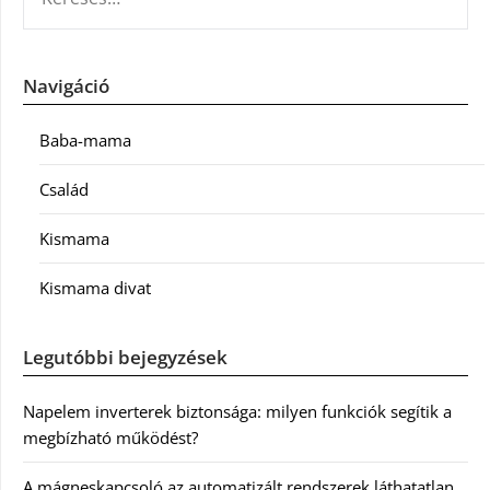
Navigáció
Baba-mama
Család
Kismama
Kismama divat
Legutóbbi bejegyzések
Napelem inverterek biztonsága: milyen funkciók segítik a
megbízható működést?
A mágneskapcsoló az automatizált rendszerek láthatatlan