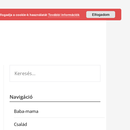
Elfogadom
lfogadja a cookie-k használatát
További információk
KERESÉS:
Navigáció
Baba-mama
Család