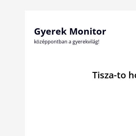
Skip
to
content
Gyerek Monitor
középpontban a gyerekvilág!
Tisza-to h