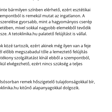
inte bármilyen színben elérhető, ezért esztétikai
empontból is remekül mutat az ingatlanon. A
lszerelése gyorsabb, mint a hagyományos cserép
etében, mivel sokkal nagyobb elemekből tevődik
sze. A tetoklinika.hu palatető felújítást is vállal.
k közé tartozik, ezért akinek még ilyen van a feje
nél előbb megszabadul tőle a lemeztető felújítás
atékony szolgáltatást kínál ebből a szempontból,
ül elvégezhető, ezért nincs szükség a teljes
olsósorban remek hőszigetelő tulajdonságokkal bír,
oklinika.hu kitűnő alapanyagokkal dolgozik.