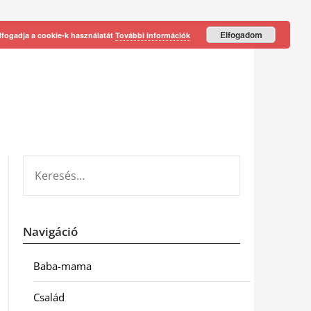
Elfogadom
lfogadja a cookie-k használatát
További információk
KERESÉS:
Navigáció
Baba-mama
Család