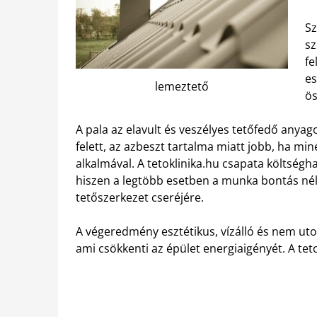
Sz
sz
fe
es
lemeztető
ös
A pala az elavult és veszélyes tetőfedő anyago
felett, az azbeszt tartalma miatt jobb, ha mi
alkalmával. A tetoklinika.hu csapata költségh
hiszen a legtöbb esetben a munka bontás nélk
tetőszerkezet cseréjére.
A végeredmény esztétikus, vízálló és nem ut
ami csökkenti az épület energiaigényét. A tet