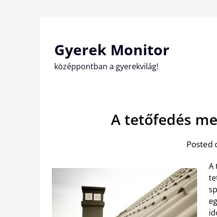
Skip
to
content
Gyerek Monitor
középpontban a gyerekvilág!
A tetőfedés me
Posted 
A 
te
sp
eg
id