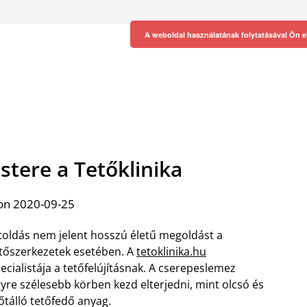
A weboldal használatának folytatásával Ön e
stere a Tetőklinika
on 2020-09-25
toldás nem jelent hosszú életű megoldást a
tőszerkezetek esetében. A
tetoklinika.hu
ecialistája a tetőfelújításnak. A cserepeslemez
yre szélesebb körben kezd elterjedni, mint olcsó és
őtálló tetőfedő anyag.