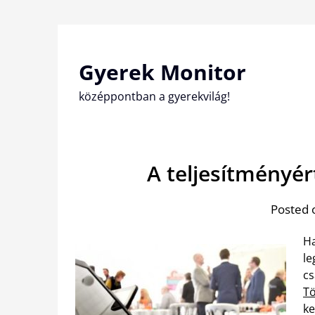
Skip
to
content
Gyerek Monitor
középpontban a gyerekvilág!
A teljesítményér
Posted 
Ha
le
cs
Tö
ke