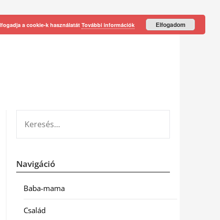
Elfogadom
lfogadja a cookie-k használatát
További információk
KERESÉS:
Navigáció
Baba-mama
Család