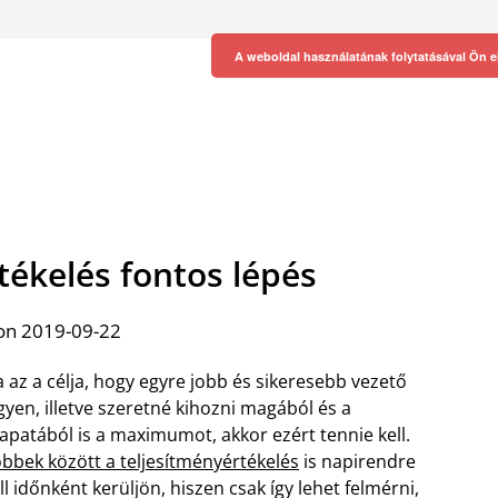
A weboldal használatának folytatásával Ön e
tékelés fontos lépés
on 2019-09-22
 az a célja, hogy egyre jobb és sikeresebb vezető
gyen, illetve szeretné kihozni magából és a
apatából is a maximumot, akkor ezért tennie kell.
bbek között a teljesítményértékelés
is napirendre
ll időnként kerüljön, hiszen csak így lehet felmérni,