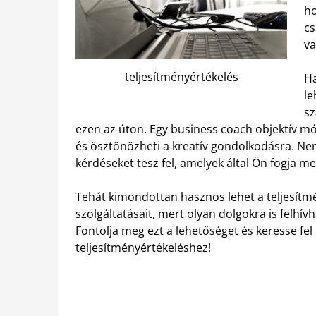
ho
cs
va
teljesítményértékelés
Ha
le
sz
ezen az úton. Egy business coach objektív mód
és ösztönözheti a kreatív gondolkodásra. Nem
kérdéseket tesz fel, amelyek által Ön fogja me
Tehát kimondottan hasznos lehet a teljesítmé
szolgáltatásait, mert olyan dolgokra is felhívh
Fontolja meg ezt a lehetőséget és keresse fel
teljesítményértékeléshez!