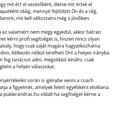
gy mit ért el vezetőként, illetve mit értek el
apatként idáig, mennyit fejlődött Ön és a cég,
lamint, mit kell változtatni még a jövőben.
 ez valamiért nem megy egyedül, akkor bátran
het kérni profi segítséget is, hiszen nincs olyan
abály, hogy csak saját magára hagyatkozhatna
on, ítélkezés nélkül terelheti Önt a helyes irányba
 fog tanácsot adni, megoldást kínálni, csak
glelni a helyes válaszokat.
nyértékelés során is igénybe venni a coach
atja a figyelmét, amelyek felett egyébként elsiklana.
 a puklerandras.hu oldalt ha segítséget kérne a