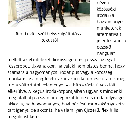
néven
közösségi
irodák) a
hagyományos
munkaterek
Rendkívüli székhelyszolgáltatás a
alternatíváit
Regustól
jelentik, ahol a
pezsgő
hangulat
mellett az elkötelezett közösségépítés játssza az egyik
főszerepet. Ugyanakkor, ha valaki nem biztos benne, hogy
számára a hagyományos irodatípus vagy a közösségi
munkatér-e a megfelelő, akár az iroda bérlése után is meg
tudja változtatni véleményét – a bürokrácia útvesztőit
elkerülve. A Regus irodaközpontjaiban ugyanis mindenki
megtalálhatja a számára leginkább ideális irodahelyiséget,
akkor is, ha hagyományos, havi bérlésű munkakörnyezetre
tart igényt, de akkor is, ha valamilyen újszerű, flexibilis
megoldást keres.