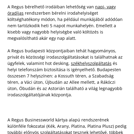
A Regus bérelhető irodáiban lehetőség van
napi- vagy
óradíjas
rendszerben bérelni irodahelyiséget
költséghatékony módon, ha például munkájából adódóan
nem tartózkodik heti 5 napot munkahelyén. Emellett a
kisebb vagy nagyobb helyiségbe való költözés is
megvalósítható akár egy nap alatt.
A Regus budapesti központjaiban tehát hagyományos,
privát és közösségi irodaszolgáltatásokat is találhatnak az
ügyfelek, valamint hot desking,
székhelyszolgáltatás
és
helyi telefonszám biztosítása is igényelhető. Budapesten
összesen 7 helyszínen: a Kossuth téren, a Szabadság
téren, a Váci úton, Újbudán az Allee mellett, a Rákóczi
úton, Óbudán és az Astorián található a világ legnagyobb
irodaszolgáltatójának központja.
A Regus Businessworld kártya alapú rendszerének
különféle fokozatai (Kék, Arany, Platina, Platina Plusz) pedig
további előnyös szolgáltatásokat tesznek lehetővé, többek