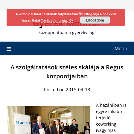
Skip
to
A weboldal használatának folytatásával Ön elfogadja a cookie-k
content
Gyerek Monitor
Elfogadom
használatát
További információk
középpontban a gyerekvilág!
Menu
A szolgáltatások széles skálája a Regus
központjaiban
Posted on 2015-04-13
A hazánkban is
egyre inkább
terjedő
coworking
(vagy más