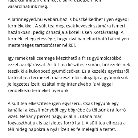
vásárolhatunk meg.
A latinnegyed.hu webáruház is büszkélkedhet ilyen egyedi
termékekkel. A
sült tea még csak
kevesek számára ismert
hazánkban, pedig őshazája a közeli Cseh Köztársaság. A
termék jellegzetessége, hogy kiválóan eltartható bármilyen
mesterséges tartósítószer nélkül.
Így remek téli csemege készíthető a friss gyümölcsökből
ezzel az eljárással. A sült tea készítése során, hőkezelésnek
teszik ki a különböző gyümölcsöket. Ez a kezelés egyrészről
tartósítja a terméket, másrészt előcsalogatja a gyümölcsök
jellegzetes ízeit, ezáltal még intenzívebb íz világgal
rendelkező terméket nyerünk.
A sült tea elkészítése igen egyszerű. Csak tegyünk egy
kanállal a készítményből egy bögrébe és töltsünk rá forró
vizet. Néhány percet hagyjuk állni, utána már
fogyaszthatjuk is az ízletes forró italt. A sült tea elhozza a
téli hideg napokra a nyár ízeit és felmelegíti a testet.