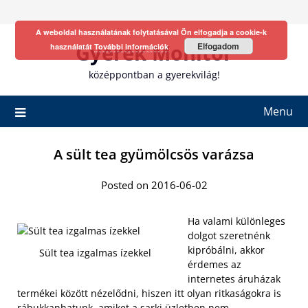
Skip
to
A weboldal használatának folytatásával Ön elfogadja a cookie-k
content
Gyerek Monitor
Elfogadom
használatát
További információk
középpontban a gyerekvilág!
Menu
A sült tea gyümölcsös varázsa
Posted on 2016-06-02
Ha valami különleges
dolgot szeretnénk
kipróbálni, akkor
Sült tea izgalmas ízekkel
érdemes az
internetes áruházak
termékei között nézelődni, hiszen itt olyan ritkaságokra is
rábukkanhatunk, amiket a sarki üzletben nem