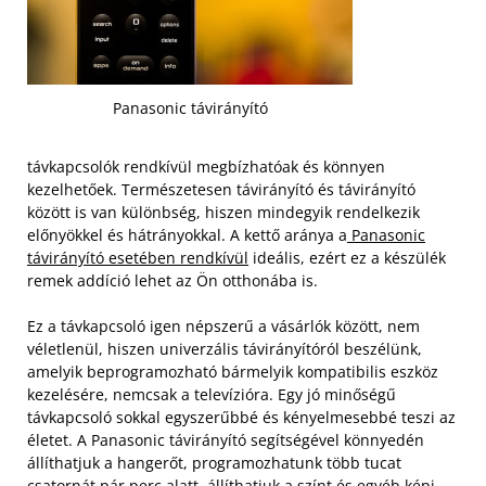
Panasonic távirányító
távkapcsolók rendkívül megbízhatóak és könnyen
kezelhetőek. Természetesen távirányító és távirányító
között is van különbség, hiszen mindegyik rendelkezik
előnyökkel és hátrányokkal. A kettő aránya a
Panasonic
távirányító esetében rendkívül
ideális, ezért ez a készülék
remek addíció lehet az Ön otthonába is.
Ez a távkapcsoló igen népszerű a vásárlók között, nem
véletlenül, hiszen univerzális távirányítóról beszélünk,
amelyik beprogramozható bármelyik kompatibilis eszköz
kezelésére, nemcsak a televízióra. Egy jó minőségű
távkapcsoló sokkal egyszerűbbé és kényelmesebbé teszi az
életet. A Panasonic távirányító segítségével könnyedén
állíthatjuk a hangerőt, programozhatunk több tucat
csatornát pár perc alatt, állíthatjuk a színt és egyéb képi