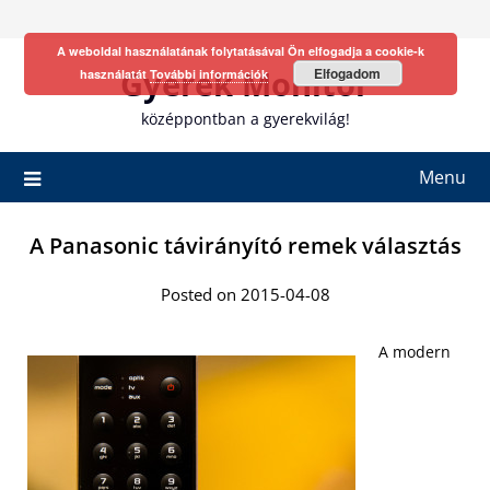
Skip
to
A weboldal használatának folytatásával Ön elfogadja a cookie-k
content
Gyerek Monitor
Elfogadom
használatát
További információk
középpontban a gyerekvilág!
Menu
A Panasonic távirányító remek választás
Posted on 2015-04-08
A modern