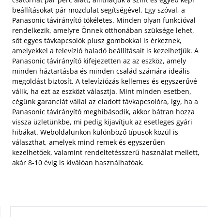
beállításokat pár mozdulat segítségével. Egy szóval, a
Panasonic távirányító tökéletes. Minden olyan funkcióval
rendelkezik, amelyre Önnek otthonában szüksége lehet,
sőt egyes távkapcsolók plusz gombokkal is érkeznek,
amelyekkel a televízió haladó beállításait is kezelhetjük. A
Panasonic távirányító kifejezetten az az eszköz, amely
minden háztartásba és minden család számára ideális
megoldást biztosít. A televíziózás kellemes és egyszerűvé
válik, ha ezt az eszközt választja. Mint minden esetben,
cégünk garanciát vállal az eladott távkapcsolóra, így, ha a
Panasonic távirányító meghibásodik, akkor bátran hozza
vissza üzletünkbe, mi pedig kijavítjuk az esetleges gyári
hibákat. Weboldalunkon különböző típusok közül is
választhat, amelyek mind remek és egyszerűen
kezelhetőek, valamint rendeltetésszerű használat mellett,
akár 8-10 évig is kiválóan használhatóak.
KERESÉS: