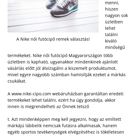
menni,
hiszen
nagyon sok
üzletben
lehet
találni
A Nike női futócipő remek választás!
kiváló
minőségű
termékeket. Nike női futócipő Magyarországon több
üzletben is kapható, ugyanakkor mindenkinek ajánlott
vásárlás előtt jól átvizsgálni a kiszemelt produktumot,
mivel egyre nagyobb számban hamisítják ezeket a márkás
csukákat.
A www.nike-cipo.com webáruházban garantáltan eredeti
termékeket lehet találni, ezért ha úgy gondolja, akkor
innen is megrendelheti az Önnek tetsző
t. Azt mindenképpen meg kell jegyezni, hogy az említett
márkájú lábbelik nemcsak futásra alkalmasak, hanem
egyéb sportos tevékenységek elvégzéséhez is tökéletesen