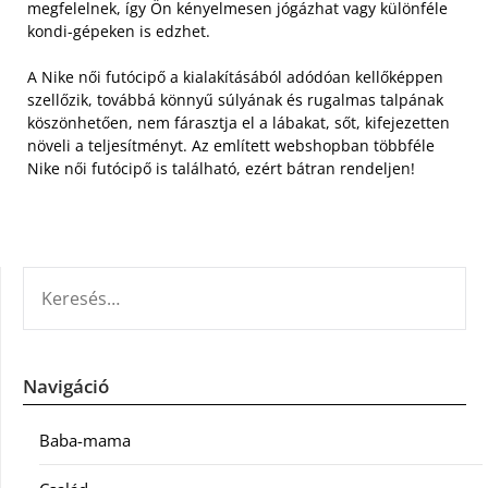
megfelelnek, így Ön kényelmesen jógázhat vagy különféle
kondi-gépeken is edzhet.
A Nike női futócipő a kialakításából adódóan kellőképpen
szellőzik, továbbá könnyű súlyának és rugalmas talpának
köszönhetően, nem fárasztja el a lábakat, sőt, kifejezetten
növeli a teljesítményt. Az említett webshopban többféle
Nike női futócipő is található, ezért bátran rendeljen!
KERESÉS:
Navigáció
Baba-mama