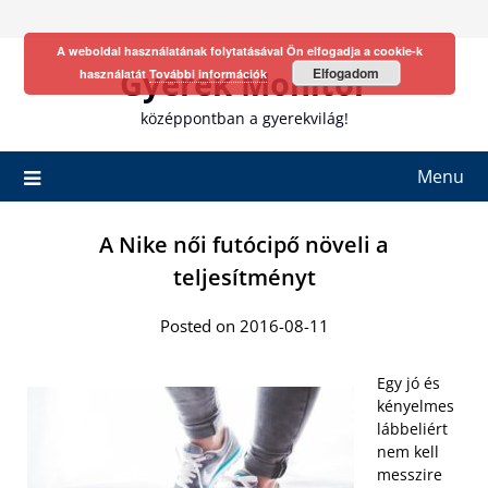
Skip
to
A weboldal használatának folytatásával Ön elfogadja a cookie-k
content
Gyerek Monitor
Elfogadom
használatát
További információk
középpontban a gyerekvilág!
Menu
A Nike női futócipő növeli a
teljesítményt
Posted on 2016-08-11
Egy jó és
kényelmes
lábbeliért
nem kell
messzire