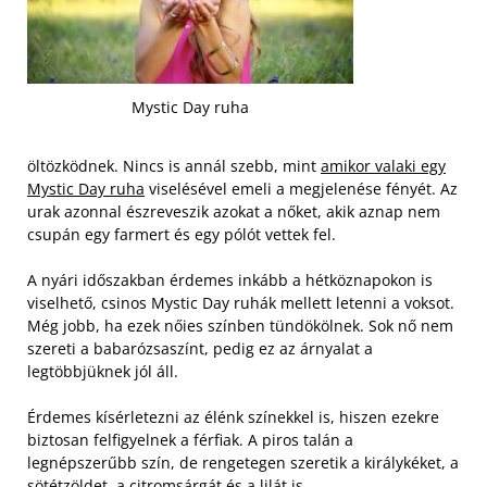
Mystic Day ruha
öltözködnek. Nincs is annál szebb, mint
amikor valaki egy
Mystic Day ruha
viselésével emeli a megjelenése fényét. Az
urak azonnal észreveszik azokat a nőket, akik aznap nem
csupán egy farmert és egy pólót vettek fel.
A nyári időszakban érdemes inkább a hétköznapokon is
viselhető, csinos Mystic Day ruhák mellett letenni a voksot.
Még jobb, ha ezek nőies színben tündökölnek. Sok nő nem
szereti a babarózsaszínt, pedig ez az árnyalat a
legtöbbjüknek jól áll.
Érdemes kísérletezni az élénk színekkel is, hiszen ezekre
biztosan felfigyelnek a férfiak. A piros talán a
legnépszerűbb szín, de rengetegen szeretik a királykéket, a
sötétzöldet, a citromsárgát és a lilát is.