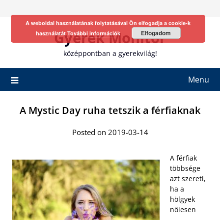
Skip
to
A weboldal használatának folytatásával Ön elfogadja a cookie-k
content
Gyerek Monitor
Elfogadom
használatát
További információk
középpontban a gyerekvilág!
Menu
A Mystic Day ruha tetszik a férfiaknak
Posted on 2019-03-14
A férfiak
többsége
azt szereti,
ha a
hölgyek
nőiesen