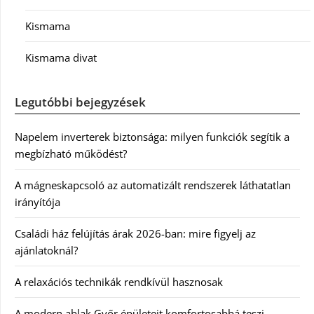
Kismama
Kismama divat
Legutóbbi bejegyzések
Napelem inverterek biztonsága: milyen funkciók segítik a
megbízható működést?
A mágneskapcsoló az automatizált rendszerek láthatatlan
irányítója
Családi ház felújítás árak 2026-ban: mire figyelj az
ajánlatoknál?
A relaxációs technikák rendkívül hasznosak
A modern ablak Győr épületeit komfortosabbá teszi