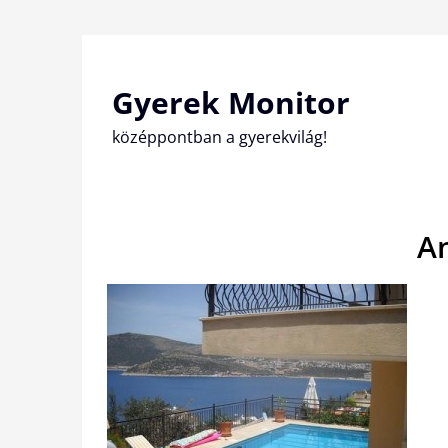
Skip
to
content
Gyerek Monitor
középpontban a gyerekvilág!
A