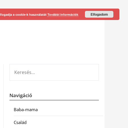
Elfogadom
lfogadja a cookie-k használatát
További információk
KERESÉS:
Navigáció
Baba-mama
Család