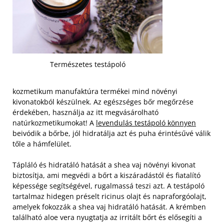
Természetes testápoló
kozmetikum manufaktúra termékei mind növényi
kivonatokból készülnek. Az egészséges bőr megőrzése
érdekében, használja az itt megvásárolható
natúrkozmetikumokat! A
levendulás testápoló könnyen
beivódik a bőrbe, jól hidratálja azt és puha érintésűvé válik
tőle a hámfelület.
Tápláló és hidratáló hatását a shea vaj növényi kivonat
biztosítja, ami megvédi a bőrt a kiszáradástól és fiatalító
képessége segítségével, rugalmassá teszi azt. A testápoló
tartalmaz hidegen préselt ricinus olajt és napraforgóolajt,
amelyek fokozzák a shea vaj hidratáló hatását. A krémben
található aloe vera nyugtatja az irritált bőrt és elősegíti a