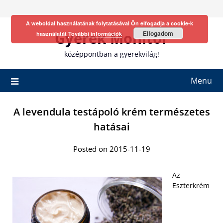
Skip
to
A weboldal használatának folytatásával Ön elfogadja a cookie-k
content
Gyerek Monitor
Elfogadom
használatát
További információk
középpontban a gyerekvilág!
Menu
A levendula testápoló krém természetes
hatásai
Posted on 2015-11-19
Az
Eszterkrém