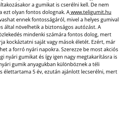
ltakozásakor a gumikat is cserélni kell. De nem
a ezt olyan fontos dolognak. A
www.teligumit.hu
vashat ennek fontosságáról, mivel a helyes gumival
s által növelhetik a biztonságos autózást.
A
özlekedés mindenki számára fontos dolog, mert
ja kockáztatni saját vagy mások életét. Ezért, már
lhet a forró nyári napokra. Szerezze be most akciós
i nyári gumikat és így igen nagy megtakarításra is
 nyári gumik anyagukban különböznek a téli
élettartama 5 év, ezután ajánlott lecserélni, mert