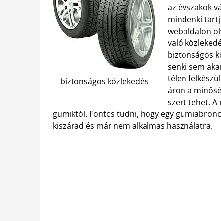
az évszakok vá
mindenki tartj
weboldalon ol
való közlekedé
biztonságos k
senki sem akar
télen felkészü
biztonságos közlekedés
áron a minőség
szert tehet. A
gumiktól. Fontos tudni, hogy egy gumiabroncs 
kiszárad és már nem alkalmas használatra.