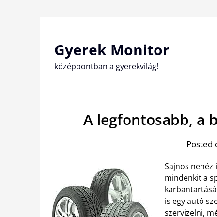
Skip
to
content
Gyerek Monitor
középpontban a gyerekvilág!
A legfontosabb, a 
Posted 
Sajnos nehéz i
mindenkit a sp
karbantartásá
is egy autó sz
szervizelni, mé