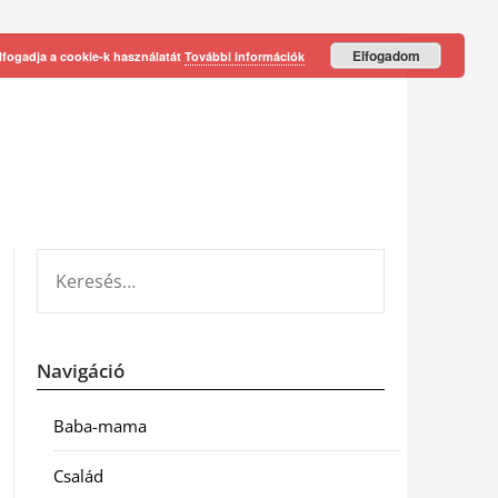
Elfogadom
lfogadja a cookie-k használatát
További információk
KERESÉS:
Navigáció
Baba-mama
Család