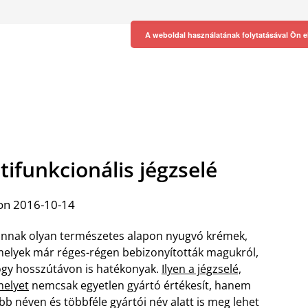
A weboldal használatának folytatásával Ön e
ifunkcionális jégzselé
on 2016-10-14
nnak olyan természetes alapon nyugvó krémek,
elyek már réges-régen bebizonyították magukról,
gy hosszútávon is hatékonyak.
Ilyen a jégzselé,
elyet
nemcsak egyetlen gyártó értékesít, hanem
bb néven és többféle gyártói név alatt is meg lehet