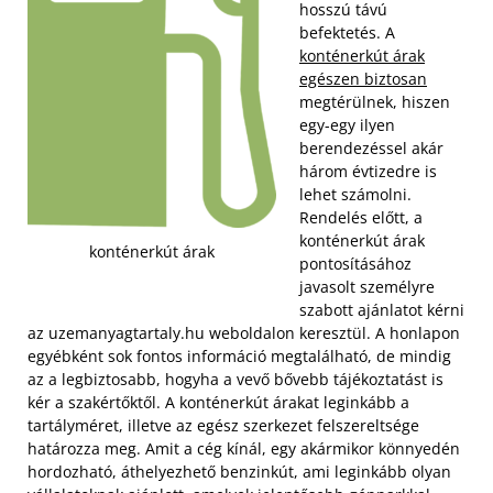
hosszú távú
befektetés. A
konténerkút árak
egészen biztosan
megtérülnek, hiszen
egy-egy ilyen
berendezéssel akár
három évtizedre is
lehet számolni.
Rendelés előtt, a
konténerkút árak
konténerkút árak
pontosításához
javasolt személyre
szabott ajánlatot kérni
az uzemanyagtartaly.hu weboldalon keresztül. A honlapon
egyébként sok fontos információ megtalálható, de mindig
az a legbiztosabb, hogyha a vevő bővebb tájékoztatást is
kér a szakértőktől. A konténerkút árakat leginkább a
tartályméret, illetve az egész szerkezet felszereltsége
határozza meg. Amit a cég kínál, egy akármikor könnyedén
hordozható, áthelyezhető benzinkút, ami leginkább olyan