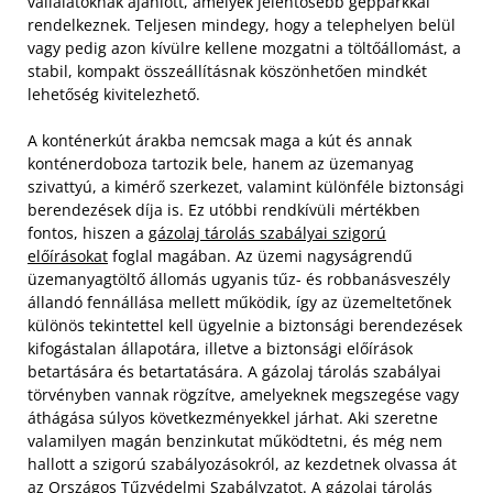
vállalatoknak ajánlott, amelyek jelentősebb gépparkkal
rendelkeznek. Teljesen mindegy, hogy a telephelyen belül
vagy pedig azon kívülre kellene mozgatni a töltőállomást, a
stabil, kompakt összeállításnak köszönhetően mindkét
lehetőség kivitelezhető.
A konténerkút árakba nemcsak maga a kút és annak
konténerdoboza tartozik bele, hanem az üzemanyag
szivattyú, a kimérő szerkezet, valamint különféle biztonsági
berendezések díja is. Ez utóbbi rendkívüli mértékben
fontos, hiszen a
gázolaj tárolás szabályai szigorú
előírásokat
foglal magában. Az üzemi nagyságrendű
üzemanyagtöltő állomás ugyanis tűz- és robbanásveszély
állandó fennállása mellett működik, így az üzemeltetőnek
különös tekintettel kell ügyelnie a biztonsági berendezések
kifogástalan állapotára, illetve a biztonsági előírások
betartására és betartatására. A gázolaj tárolás szabályai
törvényben vannak rögzítve, amelyeknek megszegése vagy
áthágása súlyos következményekkel járhat. Aki szeretne
valamilyen magán benzinkutat működtetni, és még nem
hallott a szigorú szabályozásokról, az kezdetnek olvassa át
az Országos Tűzvédelmi Szabályzatot. A gázolaj tárolás