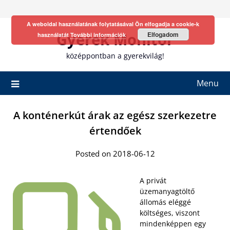
Skip
to
A weboldal használatának folytatásával Ön elfogadja a cookie-k
content
Gyerek Monitor
Elfogadom
használatát
További információk
középpontban a gyerekvilág!
Menu
A konténerkút árak az egész szerkezetre
értendőek
Posted on 2018-06-12
A privát
üzemanyagtöltő
állomás eléggé
költséges, viszont
mindenképpen egy